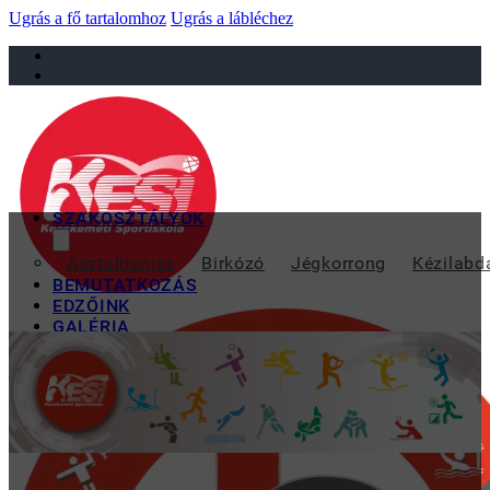
Ugrás a fő tartalomhoz
Ugrás a lábléchez
sportiskola@juniorsportkft.hu
SZAKOSZTÁLYOK
ESZTERGOMBAN J
Asztalitenisz
Birkózó
Jégkorrong
Kézilabd
BEMUTATKOZÁS
EDZŐINK
GALÉRIA
TAO
KAPCSOLAT