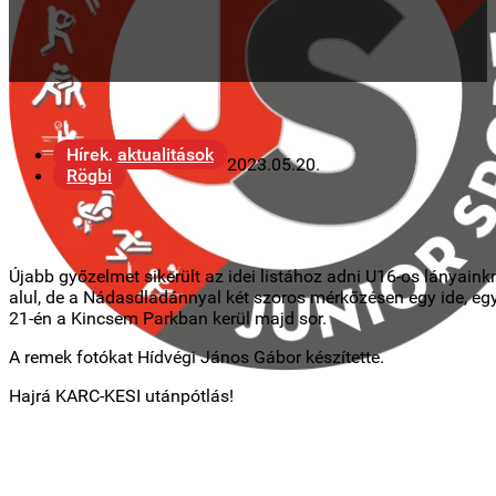
Hírek, aktualitások
2023.05.20.
Rögbi
Újabb győzelmet sikerült az idei listához adni U16-os lánya
alul, de a Nádasdladánnyal két szoros mérkőzésen egy ide, egy 
21-én a Kincsem Parkban kerül majd sor.
A remek fotókat Hídvégi János Gábor készítette.
Hajrá KARC-KESI utánpótlás!