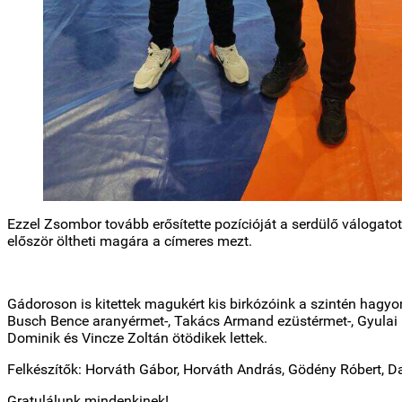
Ezzel Zsombor tovább erősítette pozícióját a serdülő válogatot
először öltheti magára a címeres mezt.
Gádoroson is kitettek magukért kis birkózóink a szintén hagy
Busch Bence aranyérmet-, Takács Armand ezüstérmet-, Gyulai 
Dominik és Vincze Zoltán ötödikek lettek.
Felkészítők: Horváth Gábor, Horváth András, Gödény Róbert, Da
Gratulálunk mindenkinek!