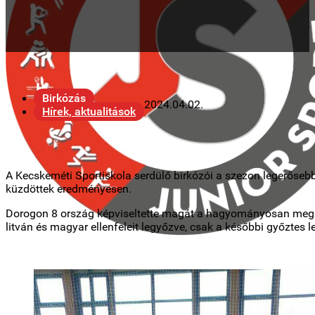
Birkózás
2024.04.02.
Hírek, aktualitások
A Kecskeméti Sportiskola serdülő birkózói a szezon legerőseb
küzdöttek eredményesen.
Dorogon 8 ország képviseltette magát a hagyományosan megre
litván és magyar ellenfeleit legyőzve, csak a későbbi győztes 