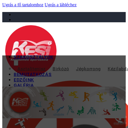
Ugrás a fő tartalomhoz
Ugrás a lábléchez
sportiskola@juniorsportkft.hu
SZAKOSZTÁLYOK
ERIMA FIÚ 
Asztalitenisz
Birkózó
Jégkorrong
Kézilabd
BEMUTATKOZÁS
EDZŐINK
GALÉRIA
TAO
KAPCSOLAT