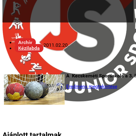
Archív
2011.02.20.
Kézilabda
A Kecskeméti Sportiskola a 3. 
Eredmény megtekintése
Ajánlott tartalmak