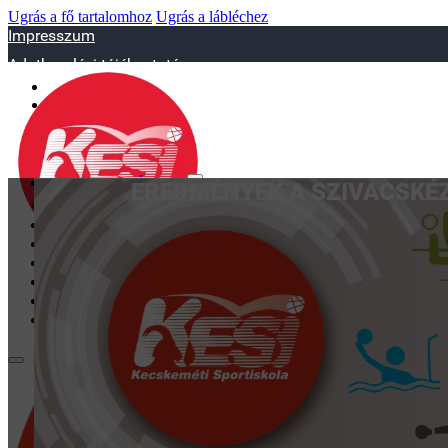
Ugrás a fő tartalomhoz
Ugrás a lábléchez
Impresszum
Adatkezelési tájékoztató
sportiskola@juniorsportkft.hu
SZAKOSZTÁLYOK
EREDMÉNYEK A SZIVACSKÉZI
Asztalitenisz
Birkózó
Jégkorrong
Kézilabd
BEMUTATKOZÁS
EDZŐINK
GALÉRIA
TAO
KAPCSOLAT