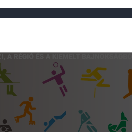
, A RÉGIÓ ÉS A KIEMELT BAJNOKSÁGB
a
Röplabda
Tájfutás
Úszó
Atlétika
Görkorcsol