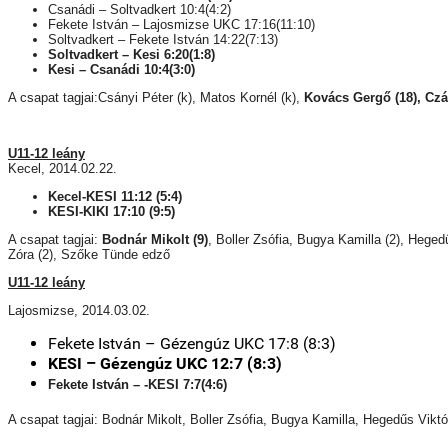
Csanádi – Soltvadkert 10:4(4:2)
Fekete István – Lajosmizse UKC 17:16(11:10)
Soltvadkert – Fekete István 14:22(7:13)
Soltvadkert – Kesi 6:20(1:8)
Kesi – Csanádi 10:4(3:0)
A csapat tagjai:Csányi Péter (k), Matos Kornél (k),
Kovács Gergő (18), Czá
U11-12 leány
Kecel, 2014.02.22.
Kecel-KESI 11:12 (5:4)
KESI-KIKI 17:10 (9:5)
A csapat tagjai:
Bodnár Mikolt (9)
, Boller Zsófia, Bugya Kamilla (2), Hege
Zóra (2), Szőke Tünde edző
U11-12 leány
Lajosmizse, 2014.03.02.
Fekete István – Gézengúz UKC 17:8 (8:3)
KESI – Gézengúz UKC 12:7 (8:3)
Fekete István – -KESI 7:7(4:6)
A csapat tagjai: Bodnár Mikolt, Boller Zsófia, Bugya Kamilla, Hegedűs Vi