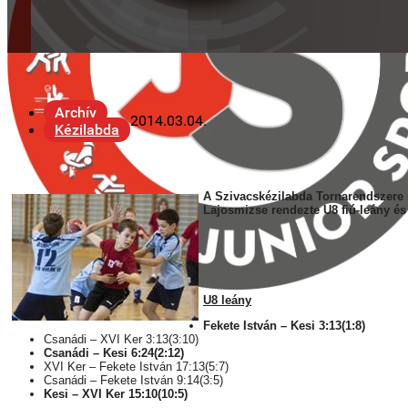
Archív
2014.03.04.
Kézilabda
A Szivacskézilabda Tornarendszere m
Lajosmizse rendezte U8 fiú-leány é
U8 leány
Fekete István – Kesi 3:13(1:8)
Csanádi – XVI Ker 3:13(3:10)
Csanádi – Kesi 6:24(2:12)
XVI Ker – Fekete István 17:13(5:7)
Csanádi – Fekete István 9:14(3:5)
Kesi – XVI Ker 15:10(10:5)