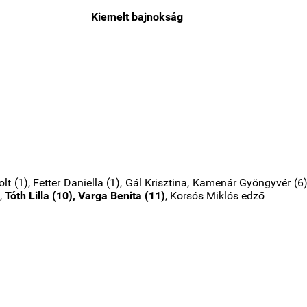
Kiemelt bajnokság
lt (1), Fetter Daniella (1), Gál Krisztina, Kamenár Gyöngyvér (6)
a,
Tóth Lilla (10),
Varga Benita (11)
,
Korsós Miklós edző