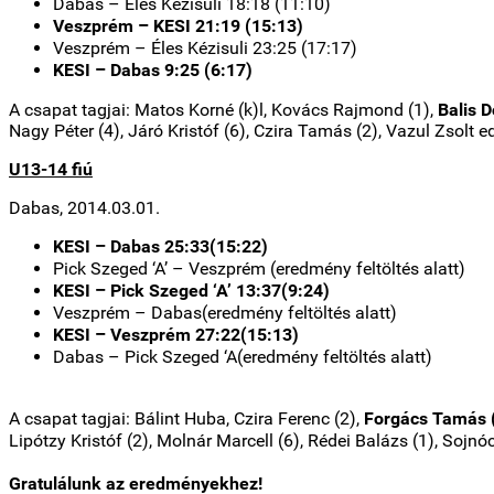
Dabas – Éles Kézisuli 18:18 (11:10)
Veszprém – KESI 21:19 (15:13)
Veszprém – Éles Kézisuli 23:25 (17:17)
KESI – Dabas 9:25 (6:17)
A csapat tagjai: Matos Korné (k)l, Kovács Rajmond (1),
Balis 
Nagy Péter (4), Járó Kristóf (6), Czira Tamás (2), Vazul Zsolt e
U13-14 fiú
Dabas, 2014.03.01.
KESI – Dabas 25:33(15:22)
Pick Szeged ‘A’ – Veszprém (eredmény feltöltés alatt)
KESI –
Pick Szeged ‘A’ 13:37(9:24)
Veszprém –
Dabas
(eredmény feltöltés alatt)
KESI –
Veszprém 27:22(15:13)
Dabas –
Pick Szeged ‘A
(eredmény feltöltés alatt)
A csapat tagjai
: Bálint Huba, Czira Ferenc (2),
Forgács Tamás 
Lipótzy Kristóf (2), Molnár Marcell (6), Rédei Balázs (1), Sojnó
Gratulálunk az eredményekhez!