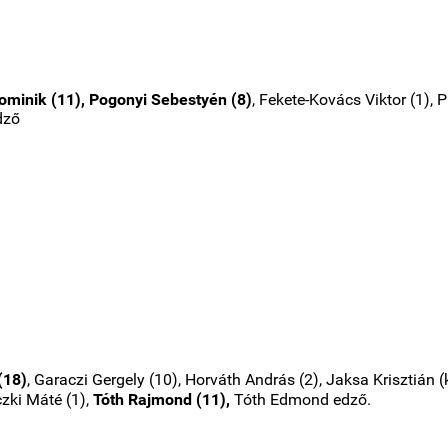
Dominik (11), Pogonyi Sebestyén (8)
, Fekete-Kovács Viktor (1), 
dző
(18)
, Garaczi Gergely (10), Horváth András (2), Jaksa Krisztián (
czki Máté (1),
Tóth Rajmond (11),
Tóth Edmond edző.