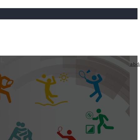
ÓL
ya
Judo
Ökölvívás
Rögbi
Tollaslabda
Vízilabd