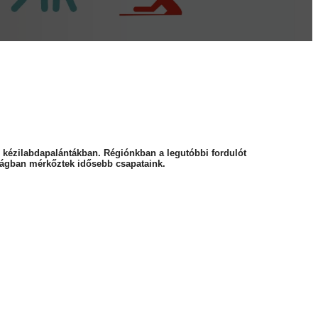
ró kézilabdapalántákban. Régiónkban a legutóbbi fordulót
ságban mérkőztek idősebb csapataink.