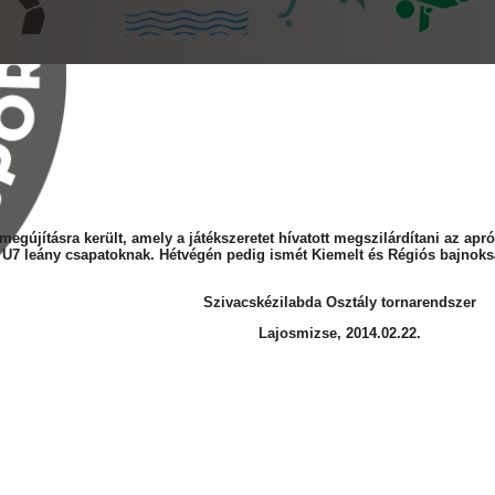
egújításra került, amely a játékszeretet hívatott megszilárdítani az ap
s U7 leány csapatoknak. Hétvégén pedig ismét Kiemelt és Régiós bajnok
Szivacskézilabda Osztály tornarendszer
Lajosmizse, 2014.02.22.