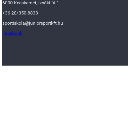
6000 Kecskemét, Izsáki út 1.
+36 20/350-8838
sportiskola@juniorsportkft.hu
Facebook