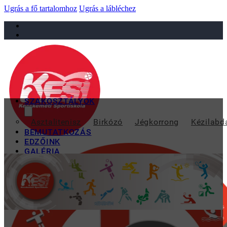
Ugrás a fő tartalomhoz
Ugrás a lábléchez
sportiskola@juniorsportkft.hu
SZAKOSZTÁLYOK
DAJKA 
Asztalitenisz
Birkózó
Jégkorrong
Kézilabd
BEMUTATKOZÁS
EDZŐINK
GALÉRIA
TAO
KAPCSOLAT