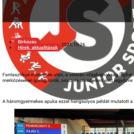
Birkózás
2021.10.26.
Hírek, aktualitások
Fantasztikus menetelés után, a veterán világbajnokság legfiat
mérkőzéseken görög, török, orosz és olasz ellenfeleit legyőzve
A háromgyermekes apuka ezzel hangsúlyos példát mutatott a K