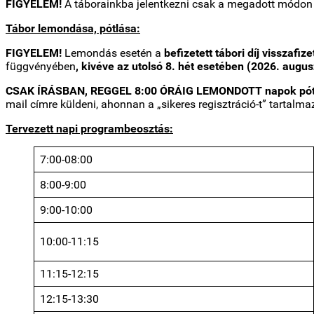
FIGYELEM!
A táborainkba jelentkezni csak a megadott módon 
Tábor lemondása, pótlása:
FIGYELEM!
Lemondás esetén a
befizetett tábori díj visszafi
függvényében
, kivéve az utolsó 8. hét esetében (2026. augu
CSAK ÍRÁSBAN, REGGEL 8:00 ÓRÁIG LEMONDOTT napok pótol
mail címre küldeni, ahonnan a „sikeres regisztráció-t” tartalmaz
Tervezett napi programbeosztás:
7:00-08:00
8:00-9:00
9:00-10:00
10:00-11:15
11:15-12:15
12:15-13:30