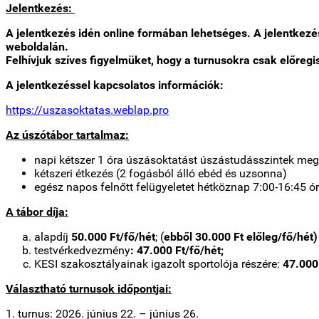
Jelentkezés:
A jelentkezés idén online formában lehetséges. A jelentkezés
weboldalán.
Felhívjuk szíves figyelmüket, hogy a turnusokra csak előregi
A jelentkezéssel kapcsolatos információk:
https://uszasoktatas.weblap.pro
Az úszótábor tartalmaz:
napi kétszer 1 óra úszásoktatást úszástudásszintek megf
kétszeri étkezés (2 fogásból álló ebéd és uzsonna)
egész napos felnőtt felügyeletet hétköznap 7:00-16:45 ór
A tábor díja:
alapdíj
50.000 Ft/fő/hét
; (
ebből 30.000 Ft előleg/fő/hét)
testvérkedvezmény
: 47.000 Ft/fő/hét;
KESI szakosztályainak igazolt sportolója részére:
47.000
Választható turnusok időpontjai:
1. turnus: 2026. június 22. – június 26.