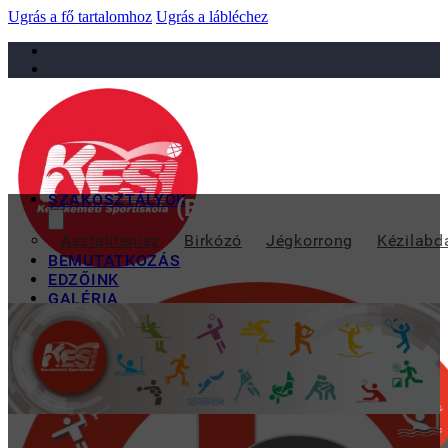
Ugrás a fő tartalomhoz
Ugrás a lábléchez
sportiskola@juniorsportkft.hu
SZAKOSZTÁLYOK
(BETELT) ÚSZÓTÁBOROK
Asztalitenisz
Birkózó
Jégkorrong
Kézilabd
BEMUTATKOZÁS
EDZŐINK
GALÉRIA
TAO
KAPCSOLAT