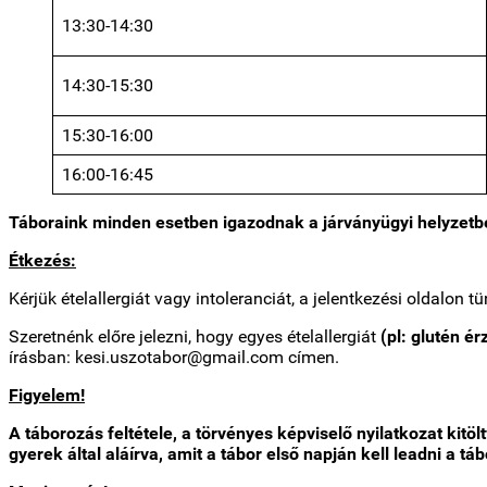
13:30-14:30
14:30-15:30
15:30-16:00
16:00-16:45
Táboraink minden esetben igazodnak a járványügyi helyzetben
Étkezés:
Kérjük ételallergiát vagy intoleranciát, a jelentkezési oldalon t
Szeretnénk előre jelezni, hogy egyes ételallergiát
(pl: glutén é
írásban: kesi.uszotabor@gmail.com címen.
Figyelem!
A táborozás feltétele, a törvényes képviselő nyilatkozat kitölt
gyerek által
aláírva, amit a tábor első napján kell leadni a t