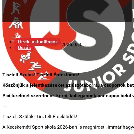
Hírek, aktualitások
2026.05.01.
Úszás
Tisztelt Szülők! Tisztelt Érdeklődők!
Köszönjük a jelentkezéseket az úszótáborra, a csoportok bet
Pici türelmet szeretnénk kérni, kolleganőnk pár napon belül
–
Tisztelt Szülők! Tisztelt Érdeklődők!
A Kecskeméti Sportiskola 2026-ban is meghirdeti, immár hag