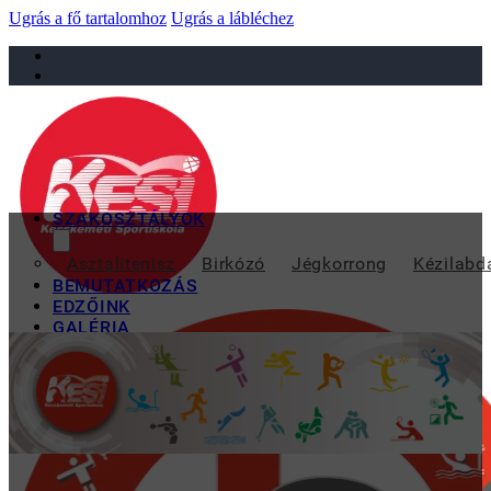
Ugrás a fő tartalomhoz
Ugrás a lábléchez
sportiskola@juniorsportkft.hu
SZAKOSZTÁLYOK
BAJÁN SZEREPEL
Asztalitenisz
Birkózó
Jégkorrong
Kézilabd
BEMUTATKOZÁS
EDZŐINK
GALÉRIA
TAO
KAPCSOLAT