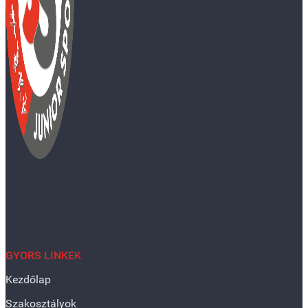
GYORS LINKEK
Kezdőlap
Szakosztályok