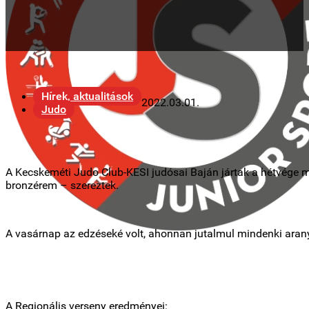
Hírek, aktualitások
2022.03.01.
Judo
A Kecskeméti Judo Club-KESI judósai Baján jártak a hétvége mi
bronzérem – szereztek.
A vasárnap az edzéseké volt, ahonnan jutalmul mindenki arany
A Regionális verseny eredményei: