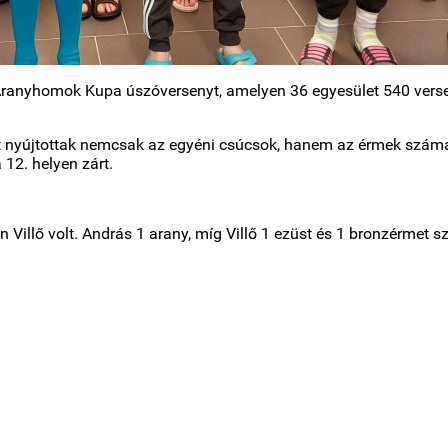
ranyhomok Kupa úszóversenyt, amelyen 36 egyesület 540 versen
nyújtottak nemcsak az egyéni csúcsok, hanem az érmek számát te
 12. helyen zárt.
llő volt. András 1 arany, míg Villő 1 ezüst és 1 bronzérmet sz