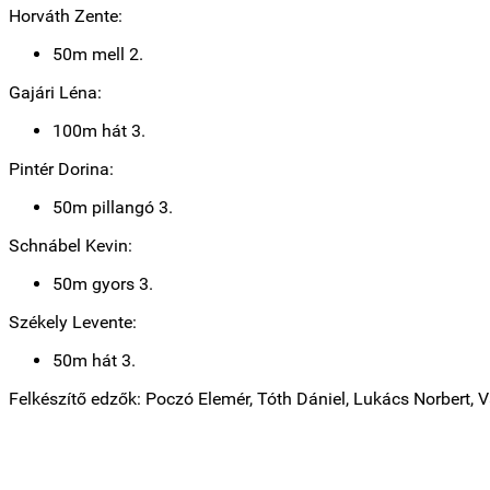
Horváth Zente:
50m mell 2.
Gajári Léna:
100m hát 3.
Pintér Dorina:
50m pillangó 3.
Schnábel Kevin:
50m gyors 3.
Székely Levente:
50m hát 3.
Felkészítő edzők: Poczó Elemér, Tóth Dániel, Lukács Norbert, 