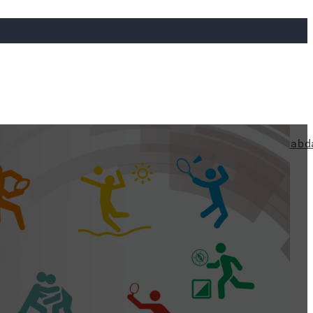
ya
Judo
Ökölvívás
Rögbi
Tollaslabda
Vízilabd