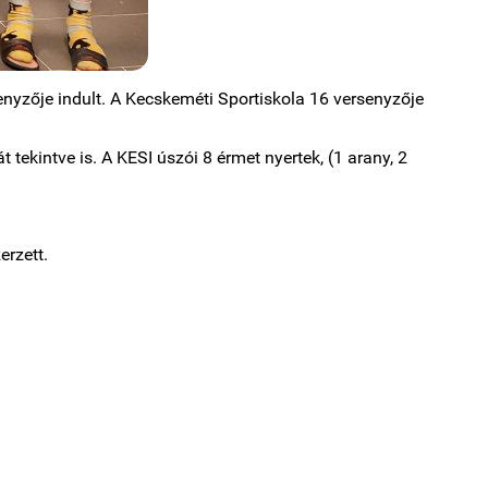
yzője indult. A Kecskeméti Sportiskola 16 versenyzője
kintve is. A KESI úszói 8 érmet nyertek, (1 arany, 2
erzett.