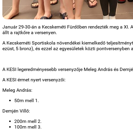
Január 29-30-án a Kecskeméti Fürdőben rendezték meg a XI. A
állt a rajtkőre a versenyen.
A Kecskeméti Sportiskola növendékei kiemelkedő teljesítményt 
ezüst, 5 bronz), és ezzel az egyesületek közti pontversenyben a
A KESI legeredményesebb versenyzője Meleg András és Demjén Vi
A KESI érmet nyert versenyzői:
Meleg András:
50m mell 1.
Demjén Villő:
200m mell 2.
100m mell 3.