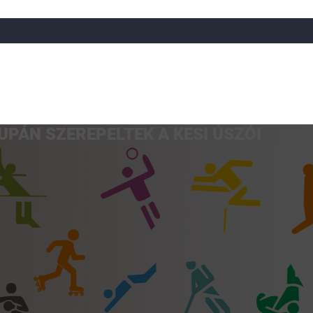
PÁN SZEREPELTEK A KESI ÚSZÓI
a
Röplabda
Tájfutás
Úszó
Atlétika
Görkorcsol