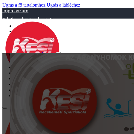
Ugrás a fő tartalomhoz
Ugrás a lábléchez
Impresszum
Adatkezelési tájékoztató
sportiskola@juniorsportkft.hu
SZAKOSZTÁLYOK
AZ ARANYHOMOK KU
Asztalitenisz
Birkózó
Jégkorrong
Kézilabd
BEMUTATKOZÁS
EDZŐINK
GALÉRIA
TAO
KAPCSOLAT