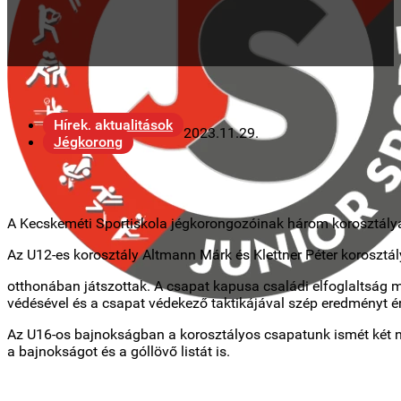
Hírek, aktualitások
2023.11.29.
Jégkorong
A Kecskeméti Sportiskola jégkorongozóinak három korosztálya 
Az U12-es korosztály Altmann Márk és Klettner Péter korosztá
otthonában játszottak. A csapat kapusa családi elfoglaltság mia
védésével és a csapat védekező taktikájával szép eredményt 
Az U16-os bajnokságban a korosztályos csapatunk ismét két n
a bajnokságot és a góllövő listát is.