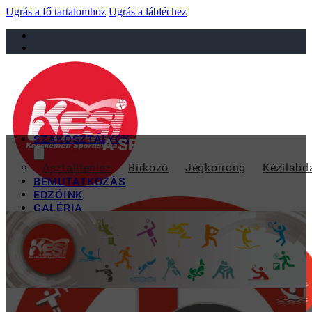
Ugrás a fő tartalomhoz
Ugrás a lábléchez
sportiskola@juniorsportkft.hu
SZAKOSZTÁLYOK
A SPOTISKOLA JÉGKORON
Asztalitenisz
Birkózó
Jégkorrong
Kézilabd
BEMUTATKOZÁS
EDZŐINK
GALÉRIA
TAO
KAPCSOLAT