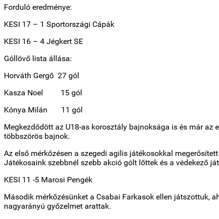
Forduló eredménye:
KESI 17 – 1 Sportországi Cápák
KESI 16 – 4 Jégkert SE
Góllövő lista állása:
Horváth Gergő 27 gól
Kasza Noel 15 gól
Kónya Milán 11 gól
Megkezdődött az U18-as korosztály bajnoksága is és már az el
többszörös bajnok.
Az első mérkőzésen a szegedi agilis játékosokkal megerősített 
Játékosaink szebbnél szebb akció gólt lőttek és a védekező já
KESI 11 -5 Marosi Pengék
Második mérkőzésünket a Csabai Farkasok ellen játszottuk, ah
nagyarányú győzelmet arattak.