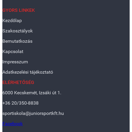
GYORS LINKEK
Kezdőlap
Szakosztályok
Bemutatkozás
Kapcsolat
Impresszum
Adatkezelési tájékoztató
ELÉRHETŐSÉG
6000 Kecskemét, Izsáki út 1.
+36 20/350-8838
sportiskola@juniorsportkft.hu
Facebook