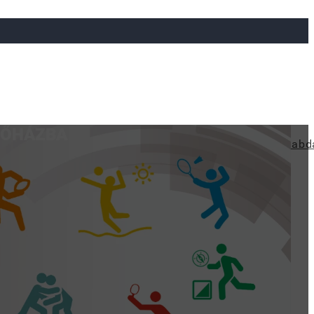
LSŐHÁZBA
ya
Judo
Ökölvívás
Rögbi
Tollaslabda
Vízilabd