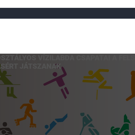
SZTÁLYOS VÍZILABDA CSAPATAI A FE
a
Röplabda
Tájfutás
Úszó
Atlétika
Görkorcsol
ÁSÉRT JÁTSZANAK