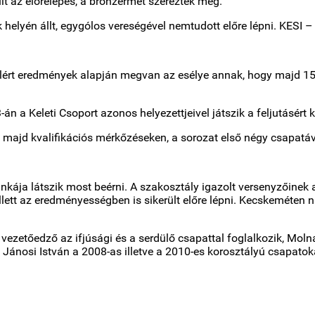
t az előrelépés, a bronzérmet szerezték meg.
 helyén állt, egygólos vereségével nemtudott előre lépni. KESI
 elért eredmények alapján megvan az esélye annak, hogy majd 15
n a Keleti Csoport azonos helyezettjeivel játszik a feljutásért 
d majd kvalifikációs mérkőzéseken, a sorozat első négy csapatá
nkája látszik most beérni. A szakosztály igazolt versenyzőinek
lett az eredményességben is sikerült előre lépni. Kecskeméten ni
án vezetőedző az ifjúsági és a serdülő csapattal foglalkozik, Mo
, Jánosi István a 2008-as illetve a 2010-es korosztályú csapat