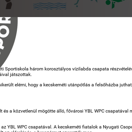
i Sportiskola három korosztályos vízilabda csapata részvétel
val játszottak.
került elérni, hogy a kecskeméti utánpótlás a felsőházba juthat
t és a közvetlenül mögötte álló, fővárosi YBL WPC csapatával m
 az YBL WPC csapatával. A kecskeméti fiatalok a Nyugati Csopor