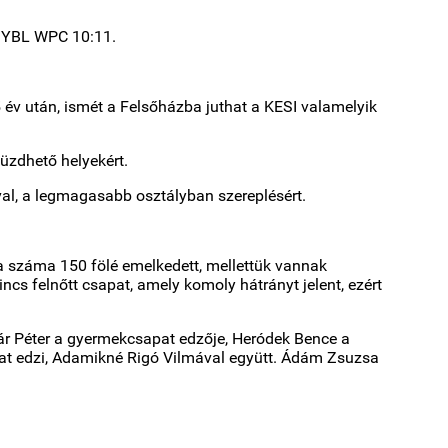
 – YBL WPC 10:11.
 év után, ismét a Felsőházba juthat a KESI valamelyik
küzdhető helyekért.
val, a legmagasabb osztályban szereplésért.
 a száma 150 fölé emelkedett, mellettük vannak
ncs felnőtt csapat, amely komoly hátrányt jelent, ezért
lnár Péter a gyermekcsapat edzője, Heródek Bence a
okat edzi, Adamikné Rigó Vilmával együtt. Ádám Zsuzsa