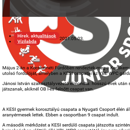
Hírek, aktualitások
2021.05.03.
Vízilabda
Május 2-án a Kecskeméti Fürdőben rendezték meg a Kecskemét
utolsó fordulóját, amelyben a KESI csapatai az YBL WPC gárdái
Jánosi István szakosztályvezető elmondta: hosszú évek után si
játszanak, akiknél OB I-es felnőtt csapat van.
A KESI gyermek korosztályú csapata a Nyugati Csoport élén áll
aranyérmesek lettek. Ebben a csoportban 9 csapat indult.
A második mérkőzést a KESI serdülő csapata játszotta szintén