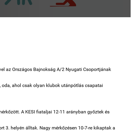
ével az Országos Bajnokság A/2 Nyugati Csoportjának
, oda, ahol csak olyan klubok utánpótlás csapatai
érkőzött. A KESI fiataljai 12-11 arányban győztek és
t 3. helyén álltak. Nagy mérkőzésen 10-7-re kikaptak a