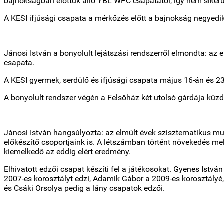
bajnokságban előttük álló YBL WPC csapatától, így nem sikerül
A KESI ifjúsági csapata a mérkőzés előtt a bajnokság negyedik
Jánosi István a bonyolult lejátszási rendszerről elmondta: az
csapata.
A KESI gyermek, serdülő és ifjúsági csapata május 16-án és 23-á
A bonyolult rendszer végén a Felsőház két utolsó gárdája küz
Jánosi István hangsúlyozta: az elmúlt évek szisztematikus mu
előkészítő csoportjaink is. A létszámban történt növekedés mel
kiemelkedő az eddig elért eredmény.
Elhivatott edzői csapat készíti fel a játékosokat. Gyenes Istv
2007-es korosztályt edzi, Adamik Gábor a 2009-es korosztályé
és Csáki Orsolya pedig a lány csapatok edzői.