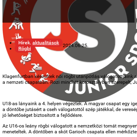
Hírek, aktualitások
2024.06.25.
Rögbi
Klagenfurtban készültek női rögbi utánpótlás válogatottjaink 
a nemzeti csapatban. Rozi mindkét korosztályban szerepelt, Jud
U18-as lányaink a 4. helyen végeztek. A magyar csapat egy 
a döntőbe jutásért a cseh válogatottól szép játékkal, de veres
jó lehetőséget biztosított a fejlődésre.
Az U16-os leány rögbi válogatott a nemzetközi tornát megnye
meneteltek. A döntőben a skót Garioch csapata ellen mérkőzte