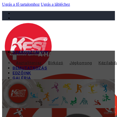
Ugrás a fő tartalomhoz
Ugrás a lábléchez
sportiskola@juniorsportkft.hu
SZAKOSZTÁLYOK
A HATODIK HELY JÖTT CSA
Asztalitenisz
Birkózó
Jégkorrong
Kézilabd
BEMUTATKOZÁS
EDZŐINK
GALÉRIA
TAO
KAPCSOLAT