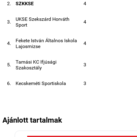
2.
SZKKSE
4
UKSE Szekszárd Horváth
3.
4
Sport
Fekete István Általnos Iskola
4.
4
Lajosmizse
Tamási KC Ifjúsági
5.
3
Szakosztály
6.
Kecskeméti Sportiskola
3
Ajánlott tartalmak