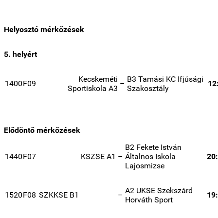
Helyosztó mérkőzések
5. helyért
Kecskeméti
B3 Tamási KC Ifjúsági
1400
F09
–
12
Sportiskola A3
Szakosztály
Elődöntő mérkőzések
B2 Fekete István
1440
F07
KSZSE A1
–
Általnos Iskola
20
Lajosmizse
A2 UKSE Szekszárd
1520
F08
SZKKSE B1
–
19
Horváth Sport