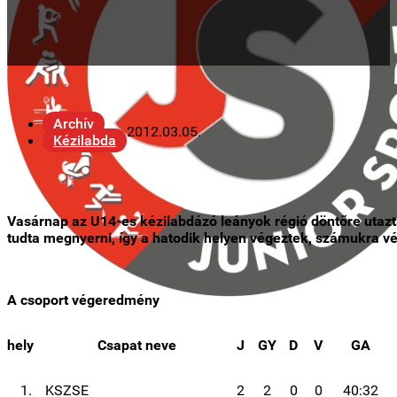
Archív
2012.03.05.
Kézilabda
Vasárnap az U14-es kézilabdázó leányok régió döntőre utazt
tudta megnyerni, így a hatodik helyen végeztek, számukra v
A csoport végeredmény
hely
Csapat neve
J
GY
D
V
GA
1.
KSZSE
2
2
0
0
40:32