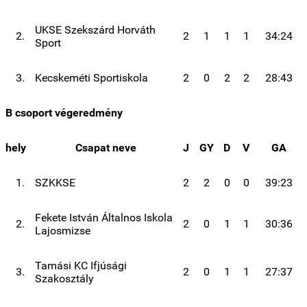
UKSE Szekszárd Horváth
2.
2
1
1
1
34:24
Sport
3.
Kecskeméti Sportiskola
2
0
2
2
28:43
B csoport végeredmény
hely
Csapat neve
J
GY
D
V
GA
1.
SZKKSE
2
2
0
0
39:23
Fekete István Általnos Iskola
2.
2
0
1
1
30:36
Lajosmizse
Tamási KC Ifjúsági
3.
2
0
1
1
27:37
Szakosztály