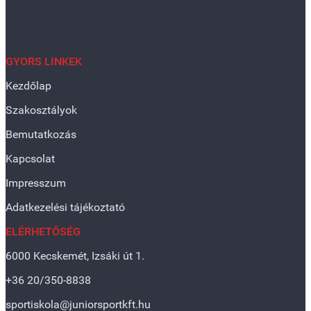
GYORS LINKEK
Kezdőlap
Szakosztályok
Bemutatkozás
Kapcsolat
Impresszum
Adatkezelési tájékoztató
ELÉRHETŐSÉG
6000 Kecskemét, Izsáki út 1.
+36 20/350-8838
sportiskola@juniorsportkft.hu