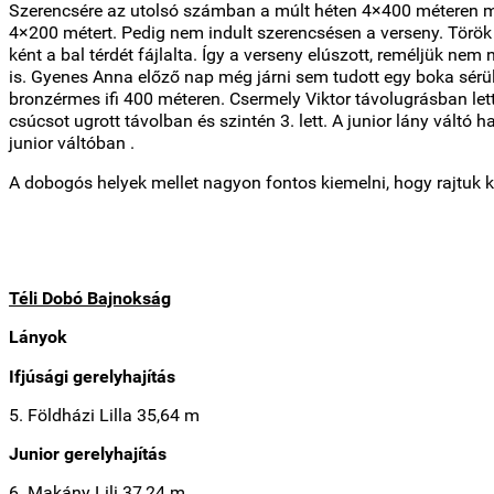
Szerencsére az utolsó számban a múlt héten 4×400 méteren ma
4×200 métert. Pedig nem indult szerencsésen a verseny. Török
ként a bal térdét fájlalta. Így a verseny elúszott, reméljük nem
is. Gyenes Anna előző nap még járni sem tudott egy boka sérülé
bronzérmes ifi 400 méteren. Csermely Viktor távolugrásban le
csúcsot ugrott távolban és szintén 3. lett. A junior lány váltó
junior váltóban .
A dobogós helyek mellet nagyon fontos kiemelni, hogy rajtuk kí
Téli Dobó Bajnokság
Lányok
Ifjúsági gerelyhajítás
5. Földházi Lilla 35,64 m
Junior gerelyhajítás
6. Makány Lili 37,24 m