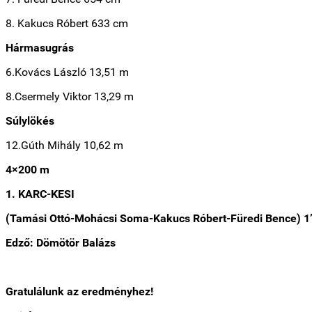
8. Kakucs Róbert 633 cm
Hármasugrás
6.Kovács László 13,51 m
8.Csermely Viktor 13,29 m
Súlylökés
12.Gúth Mihály 10,62 m
4×200 m
1. KARC-KESI
(Tamási Ottó-Mohácsi Soma-Kakucs Róbert-Füredi Bence) 1’
Edző: Dömötör Balázs
Gratulálunk az eredményhez!