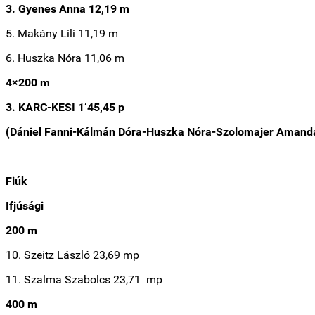
3. Gyenes Anna 12,19 m
5. Makány Lili 11,19 m
6. Huszka Nóra 11,06 m
4×200 m
3. KARC-KESI 1’45,45 p
(Dániel Fanni-Kálmán Dóra-Huszka Nóra-Szolomajer Amand
Fiúk
Ifjúsági
200 m
10. Szeitz László 23,69 mp
11. Szalma Szabolcs 23,71 mp
400 m