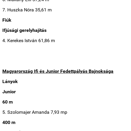
7. Huszka Nóra 35,61 m
Fiúk
Ifjúsági gerelyhajítás
4. Kerekes István 61,86 m
Magyarország Ifi és Junior Fedettpályás Bajnoksága
Lányok
Junior
60 m
5. Szolomajer Amanda 7,93 mp
400 m