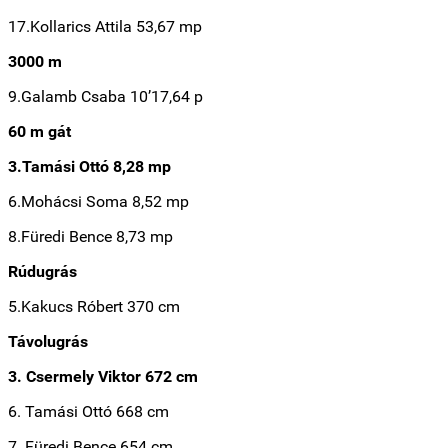
17.Kollarics Attila 53,67 mp
3000 m
9.Galamb Csaba 10’17,64 p
60 m gát
3.Tamási Ottó 8,28 mp
6.Mohácsi Soma 8,52 mp
8.Füredi Bence 8,73 mp
Rúdugrás
5.Kakucs Róbert 370 cm
Távolugrás
3. Csermely Viktor 672 cm
6. Tamási Ottó 668 cm
7. Füredi Bence 654 cm