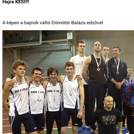
Hajrá KESI!!!
A képen a bajnok váltó Dömötör Balázs edzővel