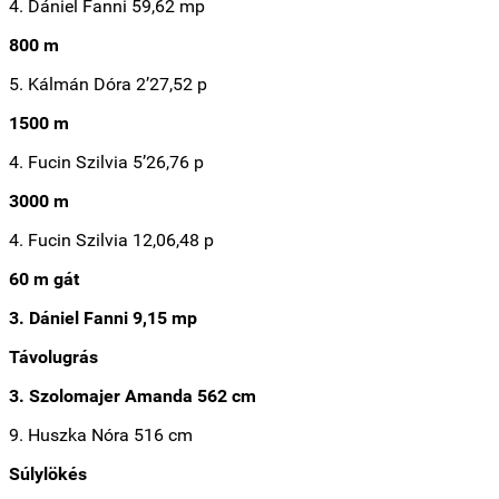
4. Dániel Fanni 59,62 mp
800 m
5. Kálmán Dóra 2’27,52 p
1500 m
4. Fucin Szilvia 5’26,76 p
3000 m
4. Fucin Szilvia 12,06,48 p
60 m gát
3. Dániel Fanni 9,15 mp
Távolugrás
3. Szolomajer Amanda 562 cm
9. Huszka Nóra 516 cm
Súlylökés