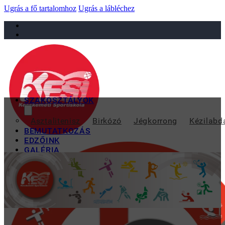
Ugrás a fő tartalomhoz
Ugrás a lábléchez
sportiskola@juniorsportkft.hu
SZAKOSZTÁLYOK
A DOBOGÓ T
Asztalitenisz
Birkózó
Jégkorrong
Kézilabd
BEMUTATKOZÁS
EDZŐINK
GALÉRIA
TAO
KAPCSOLAT