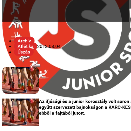
Archív
Atlétika
2013.03.04.
Úszás
Az ifjúsági és a junior korosztály volt so
együtt szervezett bajnokságon a KARC-KESI f
ebből a fajtából jutott.