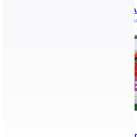
2015.07.13.
DELFIN KORÚAK ÚSZÓ ORSZÁGOS B
Hódmezővásárhely, 2015. július 10-12. A Serdülő OB után
Archív, Röplabda
2015.07.10.
49. Nemzetközi Gyermek Játékok Alkm