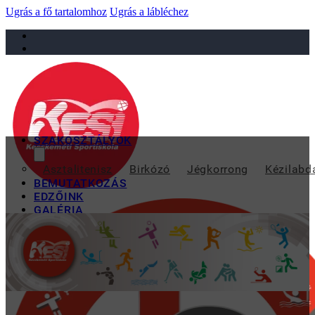
Ugrás a fő tartalomhoz
Ugrás a lábléchez
sportiskola@juniorsportkft.hu
SZAKOSZTÁLYOK
Asztalitenisz
Birkózó
Jégkorrong
Kézilabd
BEMUTATKOZÁS
EDZŐINK
GALÉRIA
TAO
KAPCSOLAT