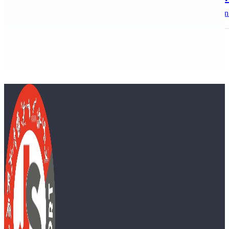
2015. június 24-29. között Hollandiában, Alkmaar városb