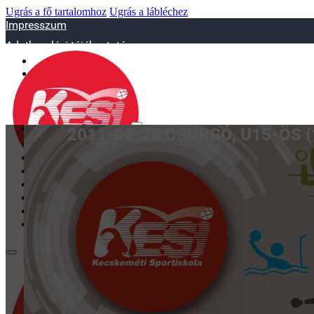
Ugrás a fő tartalomhoz
Ugrás a lábléchez
Impresszum
Adatkezelési tájékoztató
sportiskola@juniorsportkft.hu
SZAKOSZTÁLYOK
2011-02-26 CSURGÓ, U15-ÖS 
Asztalitenisz
Birkózó
Jégkorrong
Kézilabd
BEMUTATKOZÁS
EDZŐINK
GALÉRIA
TAO
KAPCSOLAT