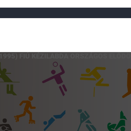
(1995) FIÚ KÉZILABDA ORSZÁGOS ELŐD
a
Röplabda
Tájfutás
Úszó
Atlétika
Görkorcsol