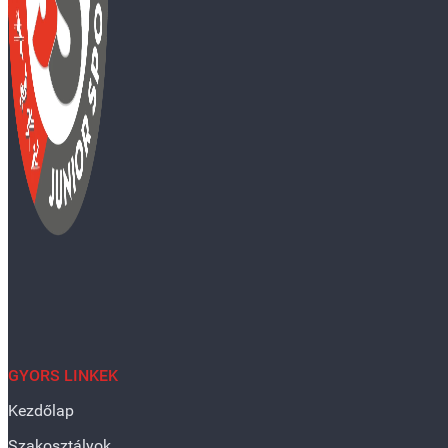
GYORS LINKEK
Kezdőlap
Szakosztályok