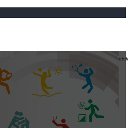
ÖNTŐ
ya
Judo
Ökölvívás
Rögbi
Tollaslabda
Vízilabd