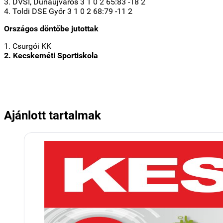
3. DVSI, Dunaújváros 3 1 0 2 65:83 -18 2
4. Toldi DSE Győr 3 1 0 2 68:79 -11 2
Országos döntőbe jutottak
1. Csurgói KK
2. Kecskeméti Sportiskola
Ajánlott tartalmak