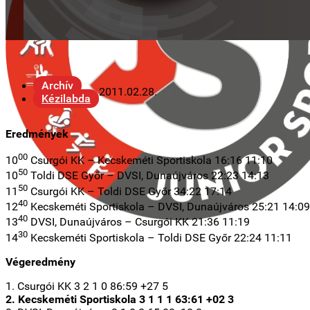
Archív
2011.02.28.
Kézilabda
Eredmények
00
10
Csurgói KK – Kecskeméti Sportiskola 16:16 11:10
50
10
Toldi DSE Győr – DVSI, Dunaújváros 22:23 14:13
50
11
Csurgói KK – Toldi DSE Győr 34:22 17:14
40
12
Kecskeméti Sportiskola – DVSI, Dunaújváros 25:21 14:09
40
13
DVSI, Dunaújváros – Csurgói KK 21:36 11:19
30
14
Kecskeméti Sportiskola – Toldi DSE Győr 22:24 11:11
Végeredmény
1. Csurgói KK 3 2 1 0 86:59 +27 5
2. Kecskeméti Sportiskola 3 1 1 1 63:61 +02 3