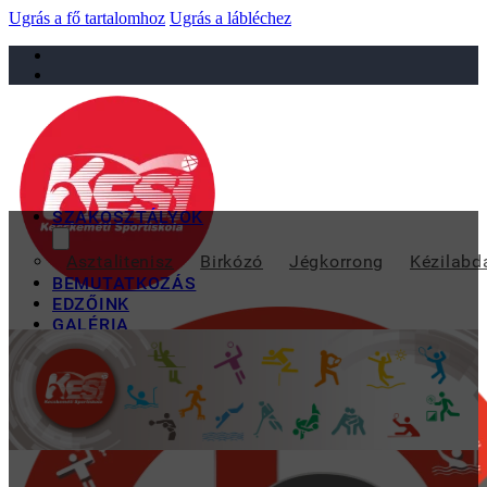
Ugrás a fő tartalomhoz
Ugrás a lábléchez
sportiskola@juniorsportkft.hu
SZAKOSZTÁLYOK
XXXVII
Asztalitenisz
Birkózó
Jégkorrong
Kézilabd
BEMUTATKOZÁS
EDZŐINK
GALÉRIA
TAO
KAPCSOLAT