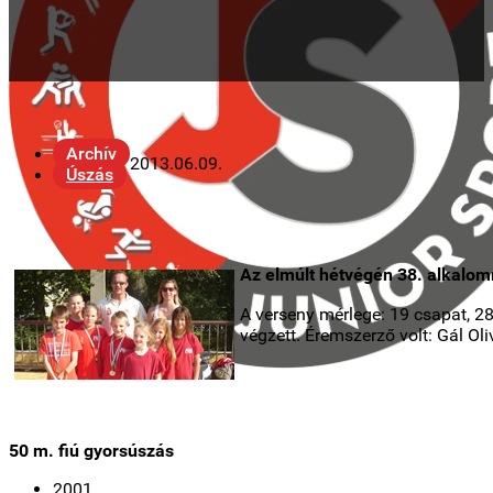
Archív
2013.06.09.
Úszás
Az elmúlt hétvégén 38. alkalo
A verseny mérlege: 19 csapat, 28
végzett. Éremszerző volt: Gál Ol
50 m. fiú gyorsúszás
2001