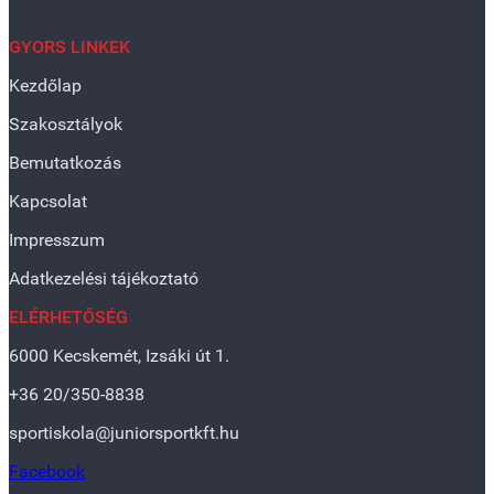
GYORS LINKEK
Kezdőlap
Szakosztályok
Bemutatkozás
Kapcsolat
Impresszum
Adatkezelési tájékoztató
ELÉRHETŐSÉG
6000 Kecskemét, Izsáki út 1.
+36 20/350-8838
sportiskola@juniorsportkft.hu
Facebook