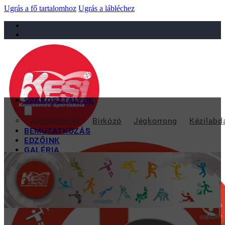
Ugrás a fő tartalomhoz
Ugrás a lábléchez
sportiskola@juniorsportkft.hu
SZAKOSZTÁLYOK
XXVII. BÁCSVÍZ KU
Asztalitenisz
Birkózó
Jégkorrong
Kézilabd
BEMUTATKOZÁS
EDZŐINK
GALÉRIA
TAO
KAPCSOLAT