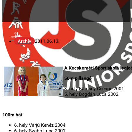
Archív
2011.06.13.
A Kecskeméti Sportiskola legj
50m pillangó
3. hely Károssy Csenge 2001
5. hely Bogdán Luca 2002
100m hát
6. hely Varjú Kenéz 2004
6. hely Szabó Luca 2001