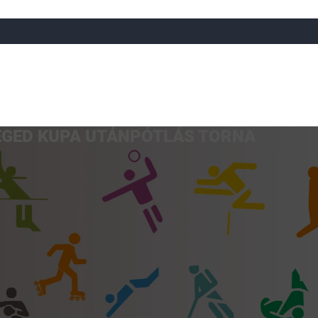
EGED KUPA UTÁNPÓTLÁS TORNA
a
Röplabda
Tájfutás
Úszó
Atlétika
Görkorcsol