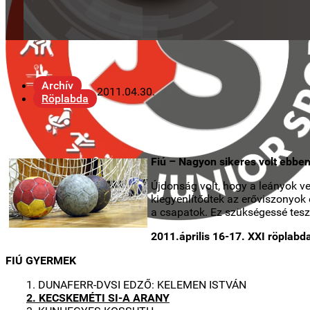
Archív
2011.04.30.
Röplabda
Fiú – Nagyon sikeres volt ebben
Újdonság volt, hogy a leányok v
kiegyenlítődtek az erőviszonyok
a csapatok. Ez szükségessé tesz
2011.április 16-17. XXI röplab
FIÚ GYERMEK
1. DUNAFERR-DVSI EDZŐ: KELEMEN ISTVÁN
2. KECSKEMÉTI SI-A ARANY