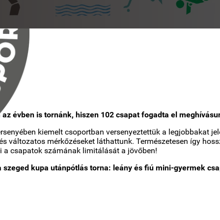
 az évben is tornánk, hiszen 102 csapat fogadta el meghívásu
ersenyében kiemelt csoportban versenyeztettük a legjobbakat je
 és változatos mérkőzéseket láthattunk. Természetesen így hoss
i a csapatok számának limitálását a jövőben!
da szeged kupa utánpótlás torna: leány és fiú mini-gyermek 