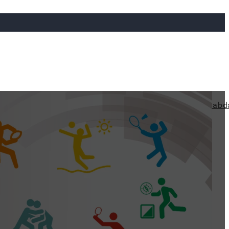
ya
Judo
Ökölvívás
Rögbi
Tollaslabda
Vízilabd