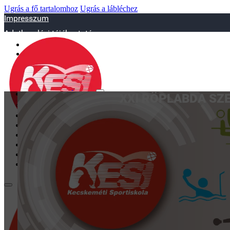
Ugrás a fő tartalomhoz
Ugrás a lábléchez
Impresszum
Adatkezelési tájékoztató
sportiskola@juniorsportkft.hu
SZAKOSZTÁLYOK
XXI RÖPLABDA SZ
Asztalitenisz
Birkózó
Jégkorrong
Kézilabd
BEMUTATKOZÁS
EDZŐINK
GALÉRIA
TAO
KAPCSOLAT