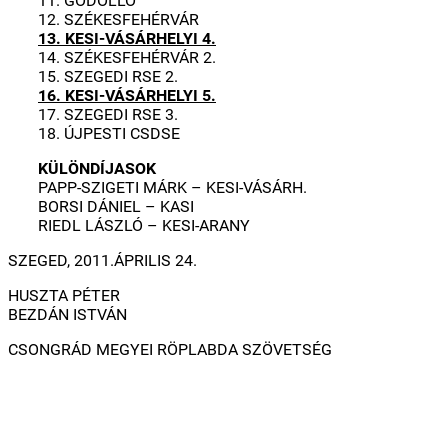
11. GÖDÖLLŐ
12. SZÉKESFEHÉRVÁR
13. KESI-VÁSÁRHELYI 4.
14. SZÉKESFEHÉRVÁR 2.
15. SZEGEDI RSE 2.
16. KESI-VÁSÁRHELYI 5.
17. SZEGEDI RSE 3.
18. ÚJPESTI CSDSE
KÜLÖNDÍJASOK
PAPP-SZIGETI MÁRK – KESI-VÁSÁRH.
BORSI DÁNIEL – KASI
RIEDL LÁSZLÓ – KESI-ARANY
SZEGED, 2011.ÁPRILIS 24.
HUSZTA PÉTER
BEZDÁN ISTVÁN
CSONGRÁD MEGYEI RÖPLABDA SZÖVETSÉG