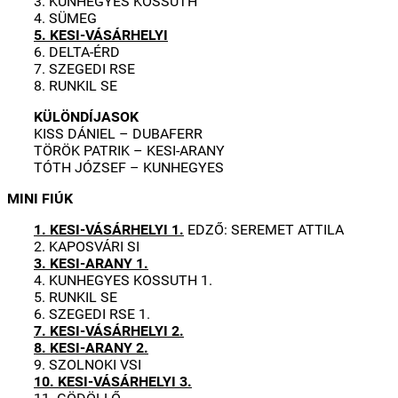
3. KUNHEGYES KOSSUTH
4. SÜMEG
5. KESI-VÁSÁRHELYI
6. DELTA-ÉRD
7. SZEGEDI RSE
8. RUNKIL SE
KÜLÖNDÍJASOK
KISS DÁNIEL – DUBAFERR
TÖRÖK PATRIK – KESI-ARANY
TÓTH JÓZSEF – KUNHEGYES
MINI FIÚK
1. KESI-VÁSÁRHELYI 1.
EDZŐ: SEREMET ATTILA
2. KAPOSVÁRI SI
3. KESI-ARANY 1.
4. KUNHEGYES KOSSUTH 1.
5. RUNKIL SE
6. SZEGEDI RSE 1.
7. KESI-VÁSÁRHELYI 2.
8. KESI-ARANY 2.
9. SZOLNOKI VSI
10. KESI-VÁSÁRHELYI 3.