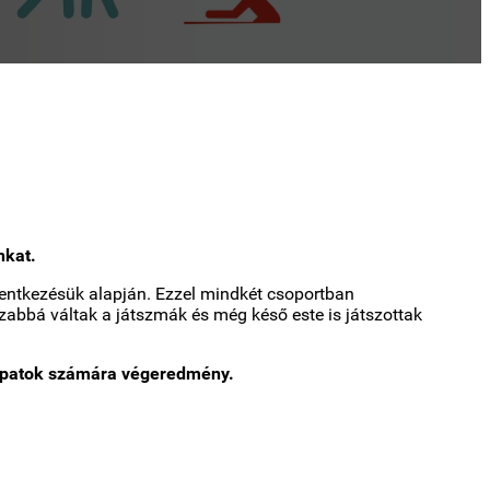
nkat.
lentkezésük alapján. Ezzel mindkét csoportban
zabbá váltak a játszmák és még késő este is játszottak
csapatok számára végeredmény.