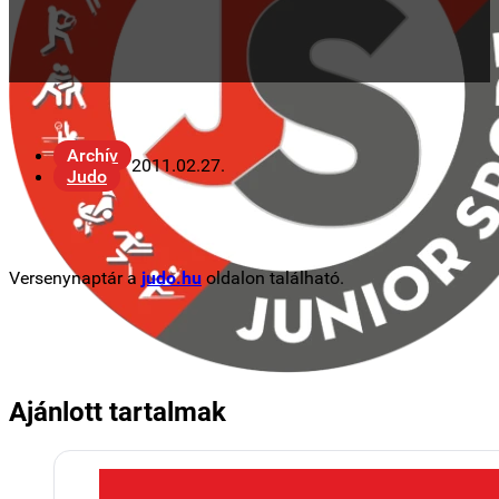
Archív
2011.02.27.
Judo
Versenynaptár a
judo.hu
oldalon található.
Ajánlott tartalmak