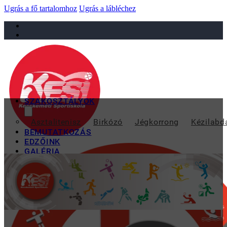
Ugrás a fő tartalomhoz
Ugrás a lábléchez
sportiskola@juniorsportkft.hu
SZAKOSZTÁLYOK
V
Asztalitenisz
Birkózó
Jégkorrong
Kézilabd
BEMUTATKOZÁS
EDZŐINK
GALÉRIA
TAO
KAPCSOLAT