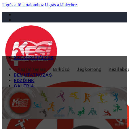
Ugrás a fő tartalomhoz
Ugrás a lábléchez
sportiskola@juniorsportkft.hu
SZAKOSZTÁLYOK
V
Asztalitenisz
Birkózó
Jégkorrong
Kézilabd
BEMUTATKOZÁS
EDZŐINK
GALÉRIA
TAO
KAPCSOLAT