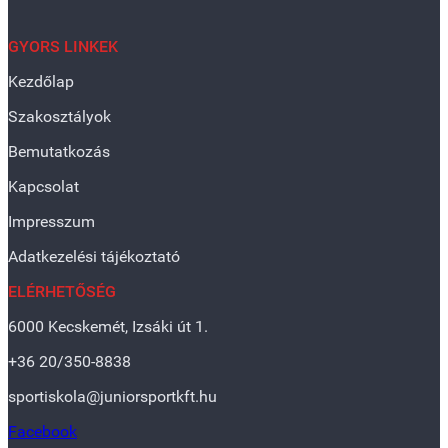
GYORS LINKEK
Kezdőlap
Szakosztályok
Bemutatkozás
Kapcsolat
Impresszum
Adatkezelési tájékoztató
ELÉRHETŐSÉG
6000 Kecskemét, Izsáki út 1.
+36 20/350-8838
sportiskola@juniorsportkft.hu
Facebook