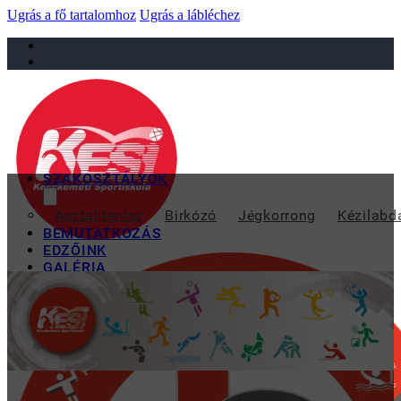
Ugrás a fő tartalomhoz
Ugrás a lábléchez
sportiskola@juniorsportkft.hu
SZAKOSZTÁLYOK
VÁLOGATOTTSÁGOT 
Asztalitenisz
Birkózó
Jégkorrong
Kézilabd
BEMUTATKOZÁS
EDZŐINK
GALÉRIA
TAO
KAPCSOLAT