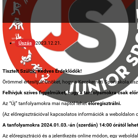
Úszás
2023.12.21.
Tisztelt Szülők, Kedves Érdeklődők!
Örömmel értesítjük Önöket, hogy a Kecskeméti Sportiskola úsz
Felhívjuk szíves figyelmüket, hogy a tanfolyamokra csak elő
Az “Új” tanfolyamokra mai naptól lehet
előregisztrálni.
(Az előregisztrációval kapcsolatos információk a weboldalon 
A tanfolyamokra 2024.01.03.-án (szerdán) 14:00 órától lehet
Az előregisztráció és a jelentkezés online módon, egy weboldal