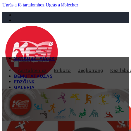
Ugrás a fő tartalomhoz
Ugrás a lábléchez
sportiskola@juniorsportkft.hu
SZAKOSZTÁLYOK
ÚSZÓTANFO
Asztalitenisz
Birkózó
Jégkorrong
Kézilabd
BEMUTATKOZÁS
EDZŐINK
GALÉRIA
TAO
KAPCSOLAT