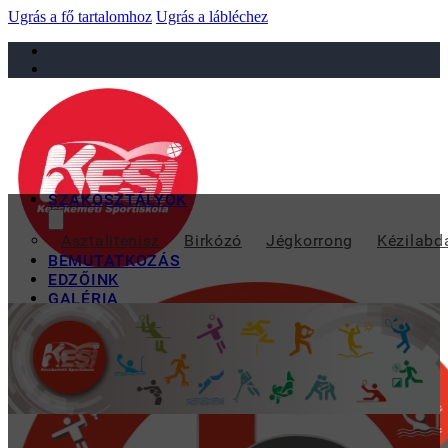
Ugrás a fő tartalomhoz
Ugrás a lábléchez
sportiskola@juniorsportkft.hu
SZAKOSZTÁLYOK
ÚSZÓT
Asztalitenisz
Birkózó
Jégkorrong
Kézilabd
BEMUTATKOZÁS
EDZŐINK
GALÉRIA
TAO
KAPCSOLAT