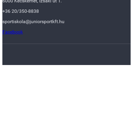
6000 Kecskemét, Izsáki út 1.
+36 20/350-8838
sportiskola@juniorsportkft.hu
Facebook