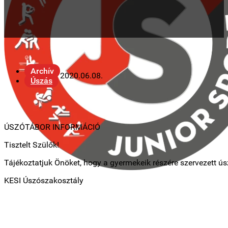
Archív
2020.06.08.
Úszás
ÚSZÓTÁBOR INFORMÁCIÓ
Tisztelt Szülők!
Tájékoztatjuk Önöket, hogy a gyermekeik részére szervezett úsz
KESI Úszószakosztály