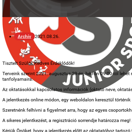
Archív
2021.08.26.
Tisztelt Szülők Kedves Érdeklődők!
Terveink szerint 2021. augusztus 29-én, hétfőn 09:00-tól lehet
tanfolyamaira.
Az oktatásokkal kapcsolatos információk (oktató neve, oktatá
A jelentkezés online módon, egy weboldalon keresztül történik m
Szeretnénk felhívni a figyelmet arra, hogy az egyes csoportokh
A sikeres jelentkezést, a regisztráció sorrendje határozza meg
Kérjük Önöket, hogy a jelentkezés előtt az oktatatóhoz tartozó