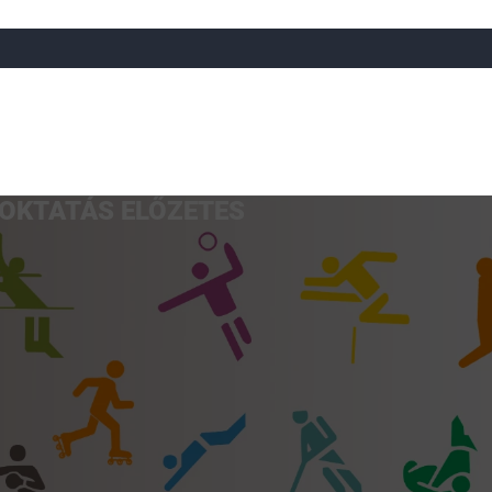
OKTATÁS ELŐZETES
a
Röplabda
Tájfutás
Úszó
Atlétika
Görkorcsol