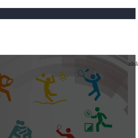
ya
Judo
Ökölvívás
Rögbi
Tollaslabda
Vízilabd