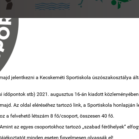
 majd jelentkezni a Kecskeméti Sportiskola úszószakosztálya ált
si időpontok stb) 2021. augusztus 16-án kiadott közleményében
ajd. Az oldal eléréséhez tartozó link, a Sportiskola honlapján l
oz a felvehető létszám 8 fő/csoport, összesen 40 fő.
! Amint az egyes csoportokhoz tartozó „szabad férőhelyek” elfogy
 tájékoztatót minden eseten figyelmesen olvassák el!