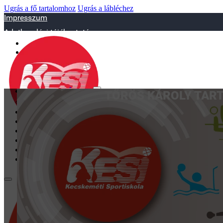
Ugrás a fő tartalomhoz
Ugrás a lábléchez
Impresszum
Adatkezelési tájékoztató
sportiskola@juniorsportkft.hu
SZAKOSZTÁLYOK
TŐRÖS KÁROLY TART
Asztalitenisz
Birkózó
Jégkorrong
Kézilabd
BEMUTATKOZÁS
EDZŐINK
GALÉRIA
TAO
KAPCSOLAT