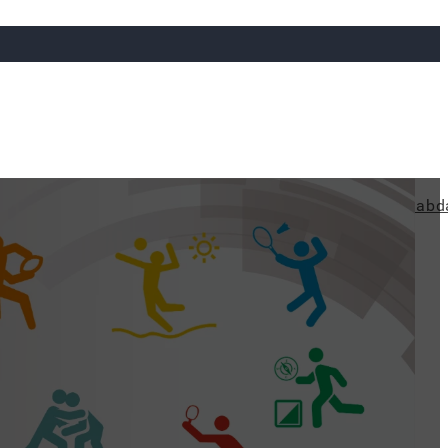
ya
Judo
Ökölvívás
Rögbi
Tollaslabda
Vízilabd