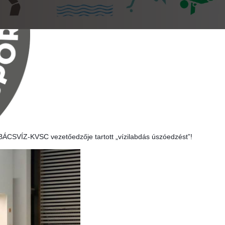
 BÁCSVÍZ-KVSC vezetőedzője tartott „vízilabdás úszóedzést”!