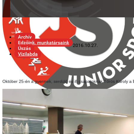
Archív
Edzőink, munkatársaink
2016.10.27.
Úszás
Vízilabda
Október 25-én a gyermek, serdülő és ifi csapatoknak Tőrös Károly a