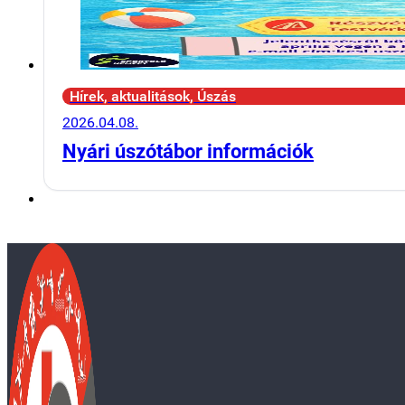
Hírek, aktualitások, Úszás
2026.04.08.
Nyári úszótábor információk