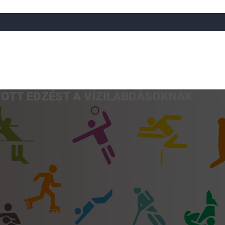
OTT EDZÉST A VÍZILABDÁSOKNAK
a
Röplabda
Tájfutás
Úszó
Atlétika
Görkorcsol