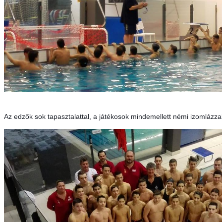
Az edzők sok tapasztalattal, a játékosok mindemellett némi izomlázz