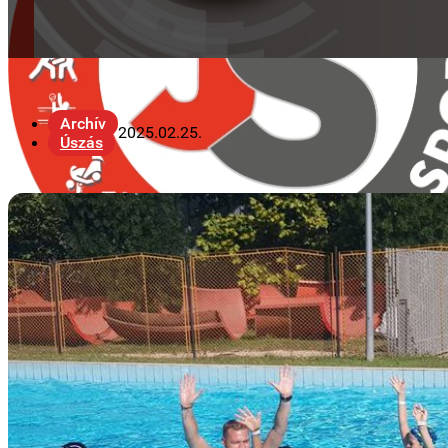
Archív
2025.02.25.
Úszás