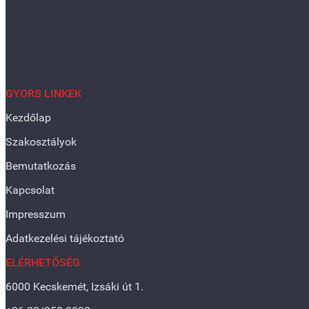
GYORS LINKEK
Kezdőlap
Szakosztályok
Bemutatkozás
Kapcsolat
Impresszum
Adatkezelési tájékoztató
ELÉRHETŐSÉG
6000 Kecskemét, Izsáki út 1.