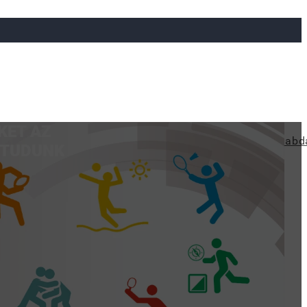
KET AZ
ya
Judo
Ökölvívás
Rögbi
Tollaslabda
Vízilabd
 TUDUNK