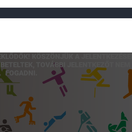
DEKLŐDŐK! KÖSZÖNJÜK A JELENTKEZÉSE
a
Röplabda
Tájfutás
Úszó
Atlétika
Görkorcsol
BETELTEK, TOVÁBBI JELENTKEZŐT NEM
FOGADNI.