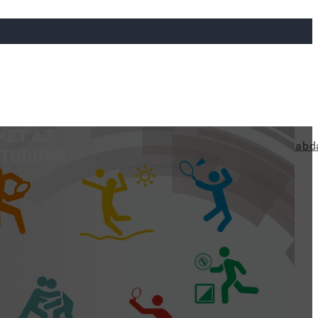
KET AZ
ya
Judo
Ökölvívás
Rögbi
Tollaslabda
Vízilabd
 TUDUNK