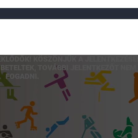
DEKLŐDŐK! KÖSZÖNJÜK A JELENTKEZÉSE
a
Röplabda
Tájfutás
Úszó
Atlétika
Görkorcsol
BETELTEK, TOVÁBBI JELENTKEZŐT NEM
FOGADNI.