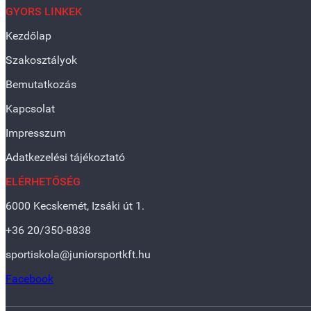
GYORS LINKEK
Kezdőlap
Szakosztályok
Bemutatkozás
Kapcsolat
Impresszum
Adatkezelési tájékoztató
ELÉRHETŐSÉG
6000 Kecskemét, Izsáki út 1.
+36 20/350-8838
sportiskola@juniorsportkft.hu
Facebook