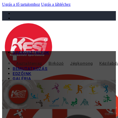
Ugrás a fő tartalomhoz
Ugrás a lábléchez
sportiskola@juniorsportkft.hu
SZAKOSZTÁLYOK
TANFOL
Asztalitenisz
Birkózó
Jégkorrong
Kézilabd
BEMUTATKOZÁS
EDZŐINK
GALÉRIA
TAO
KAPCSOLAT