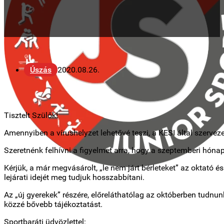
Úszás
2020.08.26.
Tisztelt Szülők!
Amennyiben a vírushelyzet lehetővé teszi, a KESI által szerve
Szeretnénk felhívni a figyelmet arra, hogy a szeptemberi hónap
Kérjük, a már megvásárolt, „le nem járt bérleteket” az oktató
lejárati idejét meg tudjuk hosszabbítani.
Az „új gyerekek” részére, előreláthatólag az októberben tudnun
közzé bővebb tájékoztatást.
Sportbaráti üdvözlettel: