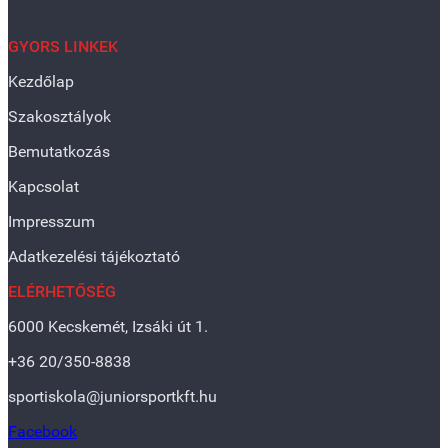
GYORS LINKEK
Kezdőlap
Szakosztályok
Bemutatkozás
Kapcsolat
Impresszum
Adatkezelési tájékoztató
ELÉRHETŐSÉG
6000 Kecskemét, Izsáki út 1.
+36 20/350-8838
sportiskola@juniorsportkft.hu
Facebook