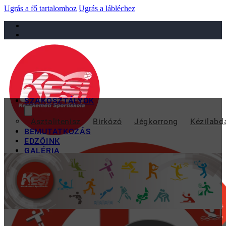
Ugrás a fő tartalomhoz
Ugrás a lábléchez
sportiskola@juniorsportkft.hu
SZAKOSZTÁLYOK
Asztalitenisz
Birkózó
Jégkorrong
Kézilabd
BEMUTATKOZÁS
EDZŐINK
GALÉRIA
TAO
KAPCSOLAT