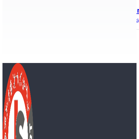
2021.03.02.
A Kecskeméti Televízió Kiemelő című 
A Kormány döntése értelmében, a COVID-19 okozta világjá