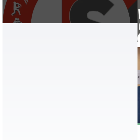
Edzőink, munkatársaink, Hírek, aktualitások