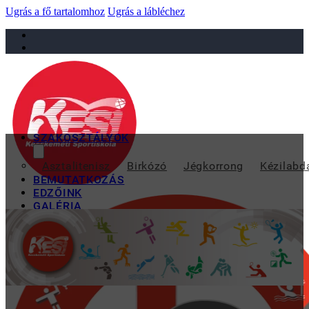
Ugrás a fő tartalomhoz
Ugrás a lábléchez
sportiskola@juniorsportkft.hu
SZAKOSZTÁLYOK
KORMÁ
Asztalitenisz
Birkózó
Jégkorrong
Kézilabd
BEMUTATKOZÁS
EDZŐINK
GALÉRIA
TAO
KAPCSOLAT