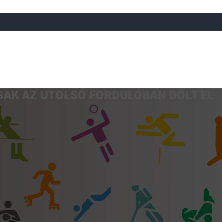
AK AZ UTOLSÓ FORDULÓBAN DŐLT EL
a
Röplabda
Tájfutás
Úszó
Atlétika
Görkorcsol