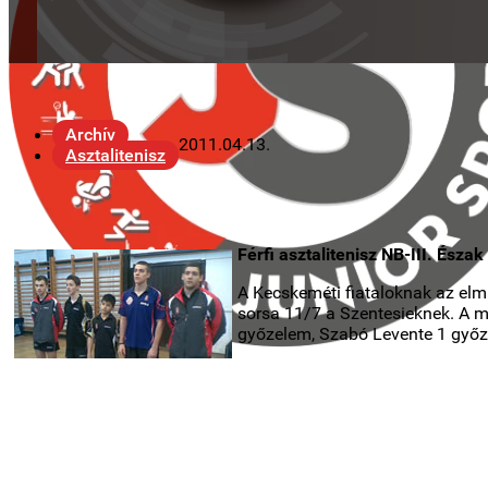
Archív
2011.04.13.
Asztalitenisz
Férfi asztalitenisz NB-III. Észa
A Kecskeméti fiataloknak az elmú
sorsa 11/7 a Szentesieknek. A m
győzelem, Szabó Levente 1 győze