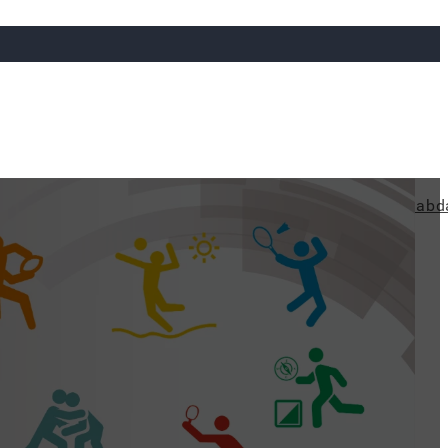
ya
Judo
Ökölvívás
Rögbi
Tollaslabda
Vízilabd