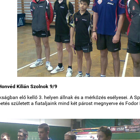
Honvéd Kilián Szolnok 9/9
kságban elő kellő 3. helyen állnak és a mérkőzés esélyesei. A Sp
etés született a fiataljaink mind két párost megnyerve és Fodo