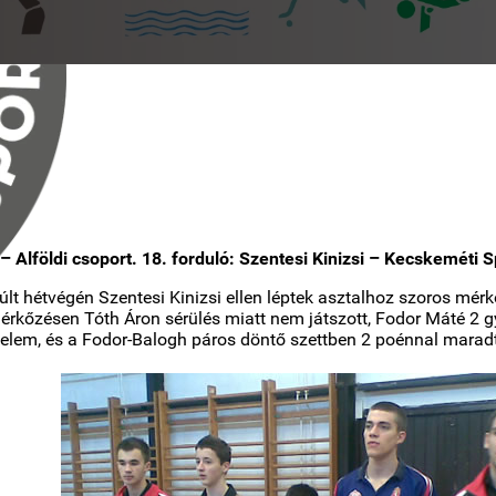
k – Alföldi csoport. 18. forduló: Szentesi Kinizsi – Kecskeméti
lt hétvégén Szentesi Kinizsi ellen léptek asztalhoz szoros mérk
érkőzésen Tóth Áron sérülés miatt nem játszott, Fodor Máté 2 g
lem, és a Fodor-Balogh páros döntő szettben 2 poénnal maradt 