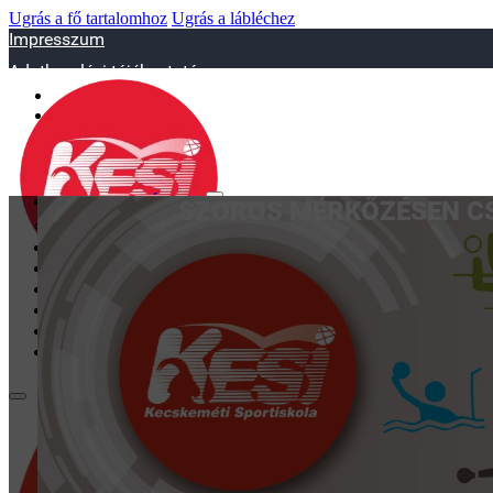
Ugrás a fő tartalomhoz
Ugrás a lábléchez
Impresszum
Adatkezelési tájékoztató
sportiskola@juniorsportkft.hu
SZAKOSZTÁLYOK
SZOROS MÉRKŐZÉSEN CS
Asztalitenisz
Birkózó
Jégkorrong
Kézilabd
BEMUTATKOZÁS
EDZŐINK
GALÉRIA
TAO
KAPCSOLAT