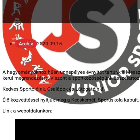
Archív
2020.09.15.
A hagyományokhoz hűen ünnepélyes évnyitót tartunk a Messzi I
kerül megrendezésre. Viszont a sportközösségünk összetartozá
Kedves Sportolóink, Családok és Látogatóink!
Élő közvetítéssel nyitjuk meg a Kecskeméti Sportiskola kapui
Link a weboldalunkon: