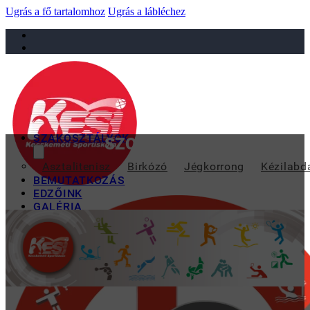
Ugrás a fő tartalomhoz
Ugrás a lábléchez
sportiskola@juniorsportkft.hu
SZAKOSZTÁLYOK
SZOMBATON LESZ AZ ÉVN
Asztalitenisz
Birkózó
Jégkorrong
Kézilabd
BEMUTATKOZÁS
EDZŐINK
GALÉRIA
TAO
KAPCSOLAT