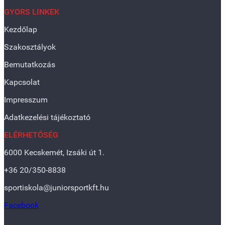
GYORS LINKEK
Kezdőlap
Szakosztályok
Bemutatkozás
Kapcsolat
Impresszum
Adatkezelési tájékoztató
ELÉRHETŐSÉG
6000 Kecskemét, Izsáki út 1.
+36 20/350-8838
sportiskola@juniorsportkft.hu
Facebook