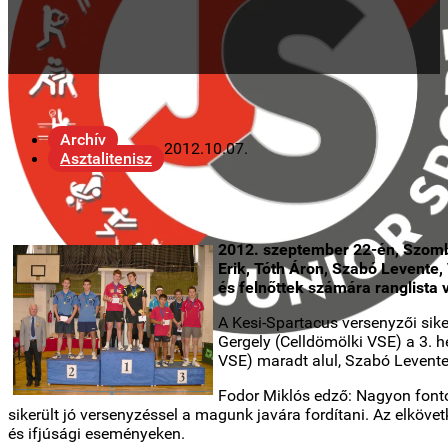
Archív
2012.10.07.
Asztalitenisz
2012. szeptember 22-én, Szomba
Erik, Tóth Áron, Szabó Levente,
és felnőttek számára ranglista 
A Kesi-Spartacus versenyzői sik
Gergely (Celldömölki VSE) a 3. h
VSE) maradt alul, Szabó Levente 
Fodor Miklós edző: Nagyon fonto
sikerült jó versenyzéssel a magunk javára fordítani. Az elköv
és ifjúsági eseményeken.