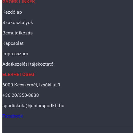
GYORS LINKEK
Kezdőlap
Szakosztályok
Bemutatkozás
Kapcsolat
Impresszum
Adatkezelési tájékoztató
ELÉRHETŐSÉG
6000 Kecskemét, Izsáki út 1.
+36 20/350-8838
sportiskola@juniorsportkft.hu
Facebook