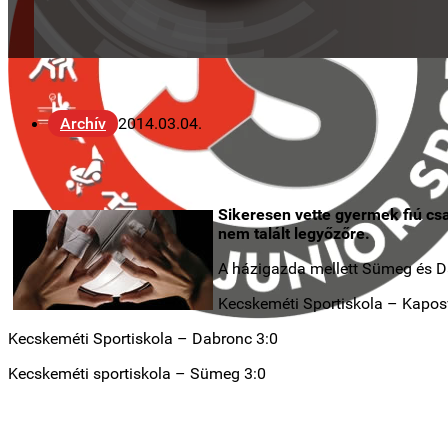
Archív
2014.03.04.
Sikeresen vette gyermek fiú csa
nem talált legyőzőre.
A házigazda mellett Sümeg és Da
Kecskeméti Sportiskola – Kapos
Kecskeméti Sportiskola – Dabronc 3:0
Kecskeméti sportiskola – Sümeg 3:0