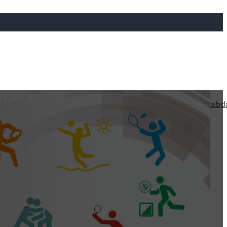
TŐBŐL
ya
Judo
Ökölvívás
Rögbi
Tollaslabda
Vízilabd