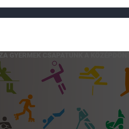
AZA GYERMEK CSAPATUNK A KÖZÉPDÖN
a
Röplabda
Tájfutás
Úszó
Atlétika
Görkorcsol