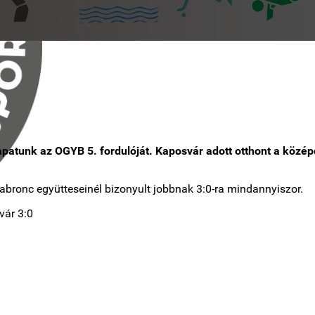
patunk az OGYB 5. fordulóját. Kaposvár adott otthont a középd
bronc együtteseinél bizonyult jobbnak 3:0-ra mindannyiszor.
vár 3:0