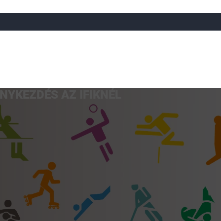
ÉNYKEZDÉS AZ IFIKNÉL
a
Röplabda
Tájfutás
Úszó
Atlétika
Görkorcsol