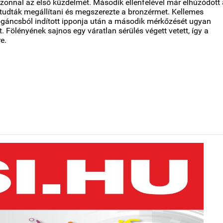
zonnal az első küzdelmét. Második ellenfelével már elhúzódott 
tudták megállítani és megszerezte a bronzérmet. Kellemes
gáncsból indított ipponja után a második mérkőzését ugyan
. Fölényének sajnos egy váratlan sérülés végett vetett, így a
e.