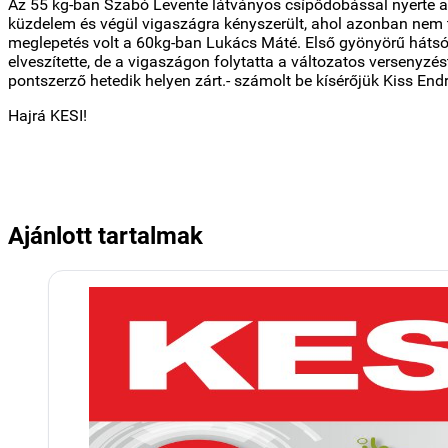
Az 55 kg-ban Szabó Levente látványos csípődobással nyerte a
küzdelem és végül vigaszágra kényszerült, ahol azonban nem 
meglepetés volt a 60kg-ban Lukács Máté. Első gyönyörű hátsó
elveszítette, de a vigaszágon folytatta a változatos versenyzést
pontszerző hetedik helyen zárt.- számolt be kísérőjük Kiss Endr
Hajrá KESI!
Ajánlott tartalmak