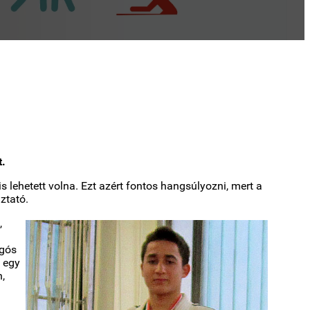
t.
s lehetett volna. Ezt azért fontos hangsúlyozni, mert a
ztató.
,
ogós
n egy
,