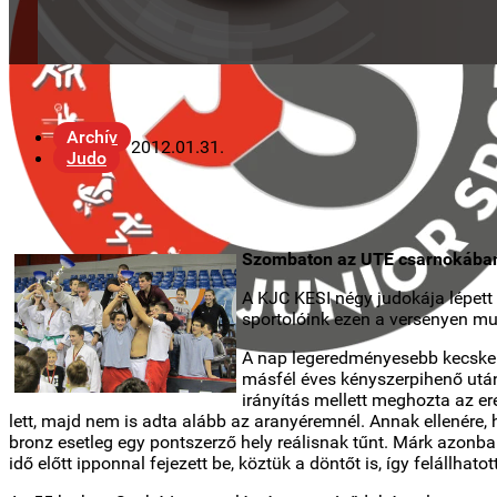
Archív
2012.01.31.
Judo
Szombaton az UTE csarnokában 
A KJC KESI négy judokája lépett t
sportolóink ezen a versenyen mut
A nap legeredményesebb kecskemét
másfél éves kényszerpihenő utá
irányítás mellett meghozta az e
lett, majd nem is adta alább az aranyéremnél. Annak ellenére, 
bronz esetleg egy pontszerző hely reálisnak tűnt. Márk azonb
idő előtt ipponnal fejezett be, köztük a döntőt is, így felállhat