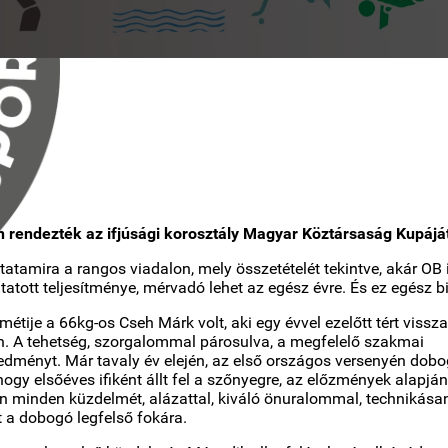
rendezték az ifjúsági korosztály Magyar Köztársaság Kupájá
atamira a rangos viadalon, mely összetételét tekintve, akár OB i
atott teljesítménye, mérvadó lehet az egész évre. És ez egész bi
ije a 66kg-os Cseh Márk volt, aki egy évvel ezelőtt tért vissza
n. A tehetség, szorgalommal párosulva, a megfelelő szakmai
redményt. Már tavaly év elején, az első országos versenyén dob
hogy elsőéves ifiként állt fel a szőnyegre, az előzmények alapjá
an minden küzdelmét, alázattal, kiváló önuralommal, technikásan
ott a dobogó legfelső fokára.