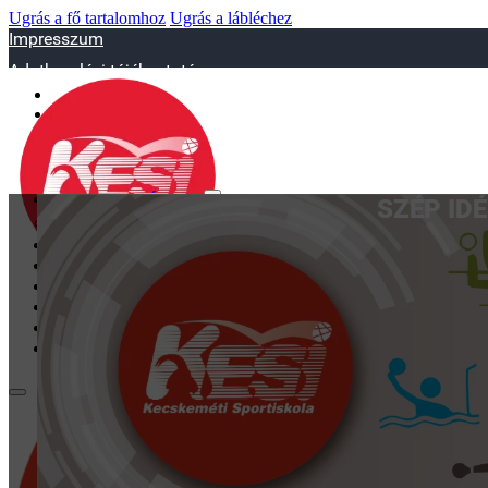
Ugrás a fő tartalomhoz
Ugrás a lábléchez
Impresszum
Adatkezelési tájékoztató
sportiskola@juniorsportkft.hu
SZAKOSZTÁLYOK
SZÉP ID
Asztalitenisz
Birkózó
Jégkorrong
Kézilabd
BEMUTATKOZÁS
EDZŐINK
GALÉRIA
TAO
KAPCSOLAT