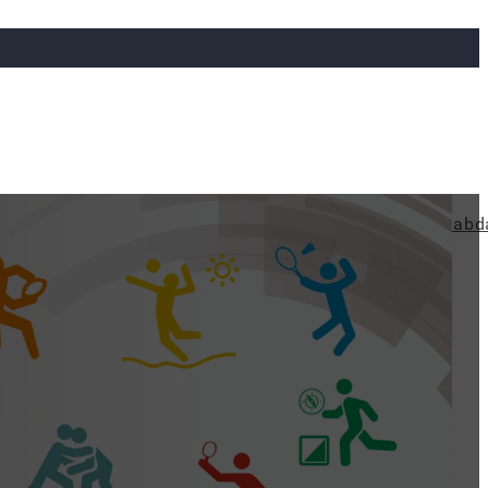
ya
Judo
Ökölvívás
Rögbi
Tollaslabda
Vízilabd