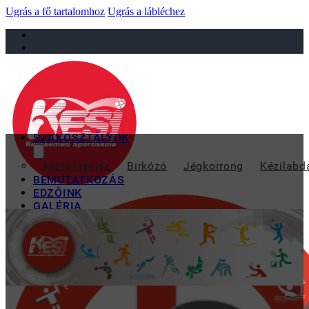
Ugrás a fő tartalomhoz
Ugrás a lábléchez
sportiskola@juniorsportkft.hu
SZAKOSZTÁLYOK
SZABÓ 
Asztalitenisz
Birkózó
Jégkorrong
Kézilabd
BEMUTATKOZÁS
EDZŐINK
GALÉRIA
TAO
KAPCSOLAT