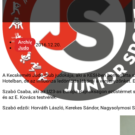
Archív
2016.12.20.
Judo
A Kecskeméti Judo Club judokája, aki a KESI-ben bontogatta sz
Hotelban, de az influenza ledöntötte lábáról a versenyzőnket.
Szabó Csaba, aki az U23-as Európa Bajnokságon ezüstérmet sze
és az E. Kovács testvérek.
Szabó edzői: Horváth László, Kerekes Sándor, Nagysolymosi Sán