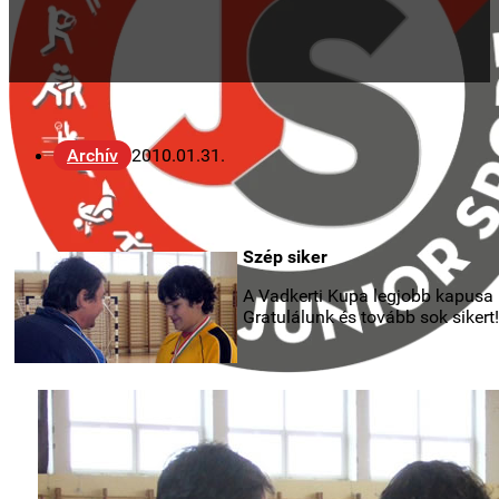
Archív
2010.01.31.
Szép siker
A Vadkerti Kupa legjobb kapusa R
Gratulálunk és tovább sok sikert!