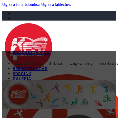
Ugrás a fő tartalomhoz
Ugrás a lábléchez
sportiskola@juniorsportkft.hu
SZAKOSZTÁLYOK
RIZINGER AND
Asztalitenisz
Birkózó
Jégkorrong
Kézilabd
BEMUTATKOZÁS
EDZŐINK
GALÉRIA
TAO
KAPCSOLAT