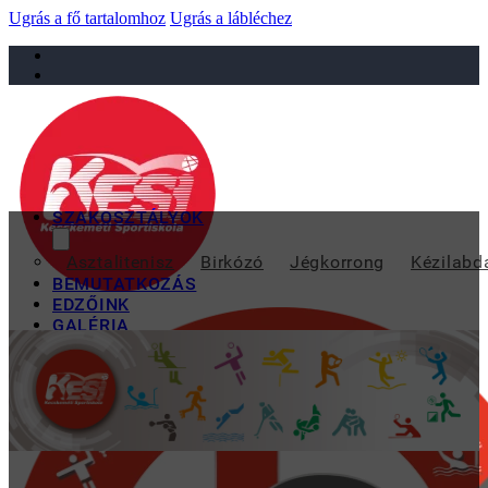
Ugrás a fő tartalomhoz
Ugrás a lábléchez
sportiskola@juniorsportkft.hu
SZAKOSZTÁLYOK
REMÉNYSÉGEK
Asztalitenisz
Birkózó
Jégkorrong
Kézilabd
BEMUTATKOZÁS
EDZŐINK
GALÉRIA
TAO
KAPCSOLAT