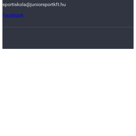
sportiskola@juniorsportkft.hu
Facebook