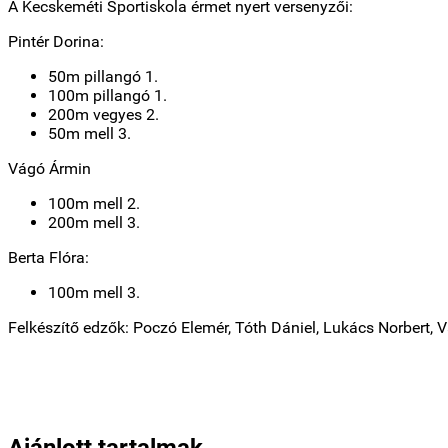
A Kecskeméti Sportiskola érmet nyert versenyzői:
Pintér Dorina:
50m pillangó 1.
100m pillangó 1.
200m vegyes 2.
50m mell 3.
Vágó Ármin
100m mell 2.
200m mell 3.
Berta Flóra:
100m mell 3.
Felkészítő edzők: Poczó Elemér, Tóth Dániel, Lukács Norbert, 
Ajánlott tartalmak