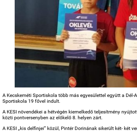
A Kecskeméti Sportiskola több más egyesülettel együtt a Dél-Al
Sportiskola 19 fővel indult.
A KESI növendékei a hétvégén kiemelkedő teljesítmény nyújtottak
közti pontversenyben az előkelő 8. helyen zárt.
A KESI „kis delfinjei” közül, Pintér Dorinának sikerült két- ké