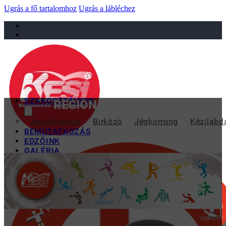
Ugrás a fő tartalomhoz
Ugrás a lábléchez
sportiskola@juniorsportkft.hu
SZAKOSZTÁLYOK
REGIONÁLIS DELFIN BAJNOKS
Asztalitenisz
Birkózó
Jégkorrong
Kézilabd
BEMUTATKOZÁS
EDZŐINK
GALÉRIA
TAO
KAPCSOLAT