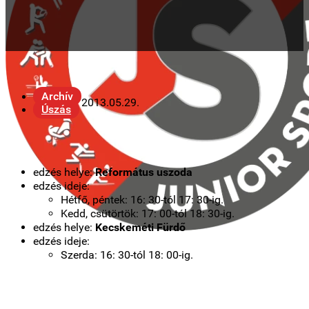
Archív
2013.05.29.
Úszás
edzés helye:
Református uszoda
edzés ideje:
Hétfő, péntek: 16: 30-tól 17: 30-ig.
Kedd, csütörtök: 17: 00-tól 18: 30-ig.
edzés helye:
Kecskeméti Fürdő
edzés ideje:
Szerda: 16: 30-tól 18: 00-ig.