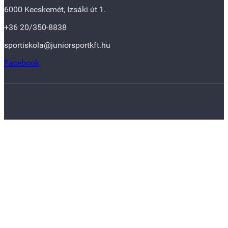
6000 Kecskemét, Izsáki út 1.
+36 20/350-8838
sportiskola@juniorsportkft.hu
Facebook