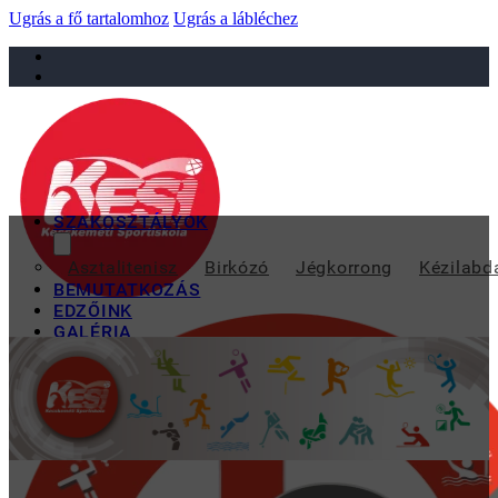
Ugrás a fő tartalomhoz
Ugrás a lábléchez
sportiskola@juniorsportkft.hu
SZAKOSZTÁLYOK
PAKSI CSILL
Asztalitenisz
Birkózó
Jégkorrong
Kézilabd
BEMUTATKOZÁS
EDZŐINK
GALÉRIA
TAO
KAPCSOLAT