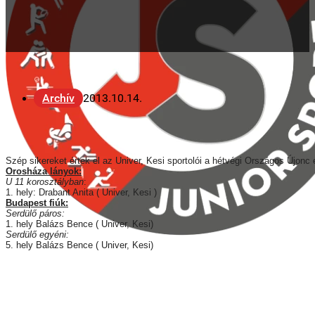
Archív
2013.10.14.
Szép sikereket értek el az Univer, Kesi sportolói a hétvégi Országos Újonc 
Orosháza lányok:
U 11 korosztályban
:
1. hely: Drabant Anita ( Univer, Kesi )
Budapest fiúk:
Serdülő páros:
1. hely Balázs Bence ( Univer, Kesi)
Serdülő egyéni:
5. hely Balázs Bence ( Univer, Kesi)