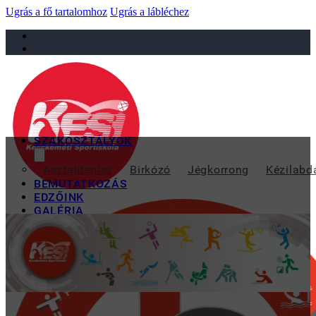
Ugrás a fő tartalomhoz
Ugrás a lábléchez
sportiskola@juniorsportkft.hu
SZAKOSZTÁLYOK
ORSZÁGOS ÚJONC 
Asztalitenisz
Birkózó
Jégkorrong
Kézilabd
BEMUTATKOZÁS
EDZŐINK
GALÉRIA
TAO
KAPCSOLAT