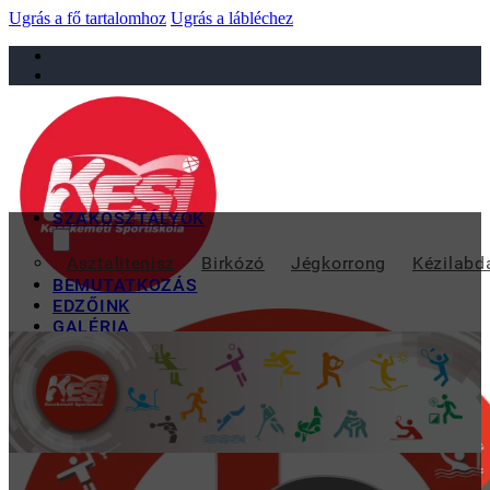
Ugrás a fő tartalomhoz
Ugrás a lábléchez
sportiskola@juniorsportkft.hu
SZAKOSZTÁLYOK
ORSZÁ
Asztalitenisz
Birkózó
Jégkorrong
Kézilabd
BEMUTATKOZÁS
EDZŐINK
GALÉRIA
TAO
KAPCSOLAT