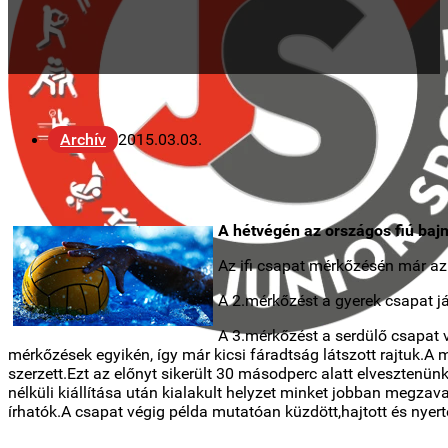
Archív
2015.03.03.
A hétvégén az országos fiú baj
Az ifi csapat mérkőzésén már az
A 2.mérkőzést a gyerek csapat j
A 3.mérkőzést a serdülő csapat v
mérkőzések egyikén, így már kicsi fáradtság látszott rajtuk.A 
szerzett.Ezt az előnyt sikerült 30 másodperc alatt elvesztenün
nélküli kiállítása után kialakult helyzet minket jobban megzav
írhatók.A csapat végig példa mutatóan küzdött,hajtott és nye