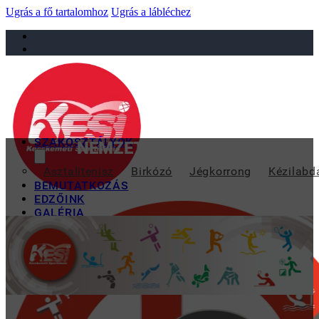
Ugrás a fő tartalomhoz
Ugrás a lábléchez
sportiskola@juniorsportkft.hu
SZAKOSZTÁLYOK
NEMZETKÖZI ÖKÖLVÍVÓ EMLÉ
Asztalitenisz
Birkózó
Jégkorrong
Kézilabd
BEMUTATKOZÁS
EDZŐINK
GALÉRIA
TAO
KAPCSOLAT