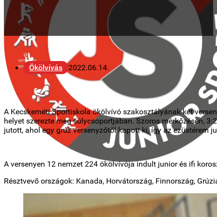
Ökölvívás
2022.06.14.
A Kecskeméti Sportiskola ökölvívó szakosztályának két verse
helyet szerezte meg súlycsoportjában. Szoros mérkőzésen, 3:2
jutott, ahol egy grúz versenyzőtől kapott ki, így az ezüstérem ju
A versenyen 12 nemzet 224 ökölvívója indult junior és ifi koro
Résztvevő országok: Kanada, Horvátország, Finnország, Grúzia