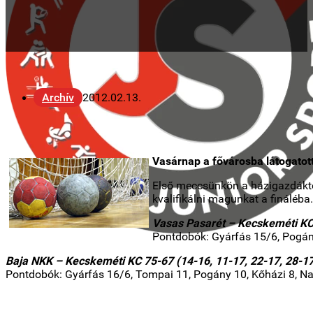
Archív
2012.02.13.
Vasárnap a fővárosba látogatot
Első meccsünkön a házigazdáktól 
kvalifikálni magunkat a fináléba.
Vasas Pasarét – Kecskeméti KC 
Pontdobók: Gyárfás 15/6, Pogány 
Baja NKK – Kecskeméti KC 75-67 (14-16, 11-17, 22-17, 28-1
Pontdobók: Gyárfás 16/6, Tompai 11, Pogány 10, Kőházi 8, Nagy