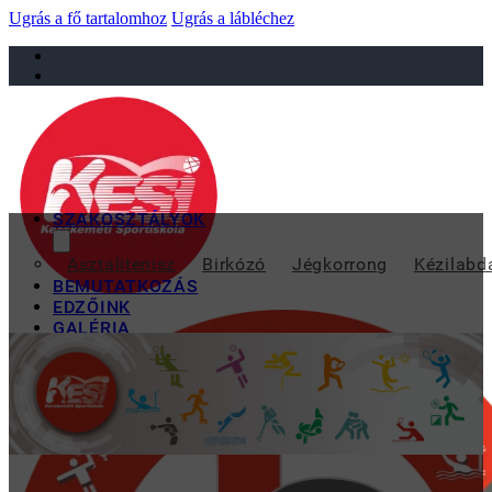
Ugrás a fő tartalomhoz
Ugrás a lábléchez
sportiskola@juniorsportkft.hu
SZAKOSZTÁLYOK
NEM SIKERÜLT A F
Asztalitenisz
Birkózó
Jégkorrong
Kézilabd
BEMUTATKOZÁS
EDZŐINK
GALÉRIA
TAO
KAPCSOLAT