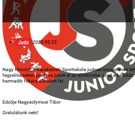
Judo
2022.05.23.
Nagy Nimród, a Kecskeméti Sportiskola judosa bronzérmes let
fegyelmezetten judozva jutott el az elődöntőig, ahol a később
harmadik fokára állhatott fel.
Edzője Nagysolymosi Tibor
Gratulálunk neki!