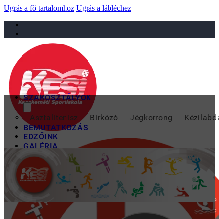
Ugrás a fő tartalomhoz
Ugrás a lábléchez
sportiskola@juniorsportkft.hu
SZAKOSZTÁLYOK
NAGY NIMRÓD B
Asztalitenisz
Birkózó
Jégkorrong
Kézilabd
BEMUTATKOZÁS
EDZŐINK
GALÉRIA
TAO
KAPCSOLAT