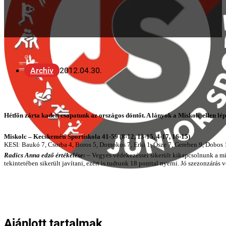
Archív
2012.04.30.
Hétfőn zárta kadett csapatunk az országos döntőt. A lányok a Miskolc ellen lé
Miskolc – Kecskeméti Sportiskola 41-59 (8-12, 13-15, 4-17, 16-15)
KESI: Baukó 7, Csorba 4, Boros 5, Domokos 7, Erki 1, Ősze 7, Gereben 9, Dobos 
Radics Anna edző értékelése:
– Vegyes védekezéssel sikerült kikapcsolnunk a mi
tekintetében sikerült javítani, ezért is tudtunk 18 ponttal nyerni. Jó szezonzár
Ajánlott tartalmak