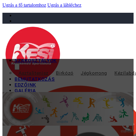
Ugrás a fő tartalomhoz
Ugrás a lábléchez
sportiskola@juniorsportkft.hu
SZAKOSZTÁLYOK
MEGVERTÜK A M
Asztalitenisz
Birkózó
Jégkorrong
Kézilabd
BEMUTATKOZÁS
EDZŐINK
GALÉRIA
TAO
KAPCSOLAT