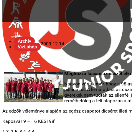
Archív
2009.12.14.
Vízilabda
Meghozza lassan az ősszel elk
Nagyon vártuk már, hogy a 98-as
pillanat is. A lemaradást az úsz
gyerekek nem tudták az ellenfél 
remélhetőleg a téli alapozás al
Az edzők véleménye alapján az egész csapatot dicséret illeti m
Kaposvár 9 – 16 KESI 98’
1-3, 1-5, 3-4, 4-4.