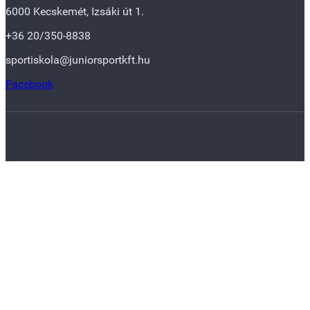
6000 Kecskemét, Izsáki út 1.
+36 20/350-8838
sportiskola@juniorsportkft.hu
Facebook