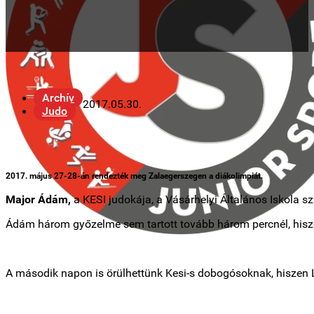
Archív
2017.05.30.
Judo
2017. május 27-28-án rendezték meg Zalaegerszegen a diákolimpiát.
Major Ádám,
a KESI judokája, a Vásárhelyi Általános Iskola s
Ádám három győzelme sem tartott tovább három percnél, hiszen
A második napon is örülhettünk Kesi-s dobogósoknak, hiszen L