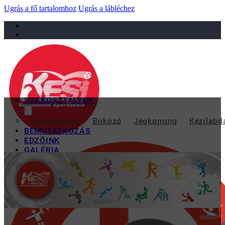
Ugrás a fő tartalomhoz
Ugrás a lábléchez
sportiskola@juniorsportkft.hu
SZAKOSZTÁLYOK
MAJOR ÁDÁM M
Asztalitenisz
Birkózó
Jégkorrong
Kézilabd
BEMUTATKOZÁS
EDZŐINK
GALÉRIA
TAO
KAPCSOLAT