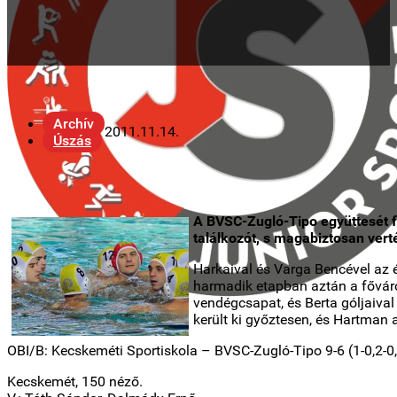
Archív
2011.11.14.
Úszás
A BVSC-Zugló-Tipo együttesét f
találkozót, s magabiztosan vert
Harkaival és Varga Bencével az 
harmadik etapban aztán a főváros
vendégcsapat, és Berta góljaival
került ki győztesen, és Hartman
OBI/B: Kecskeméti Sportiskola – BVSC-Zugló-Tipo 9-6 (1-0,2-0,
Kecskemét, 150 néző.