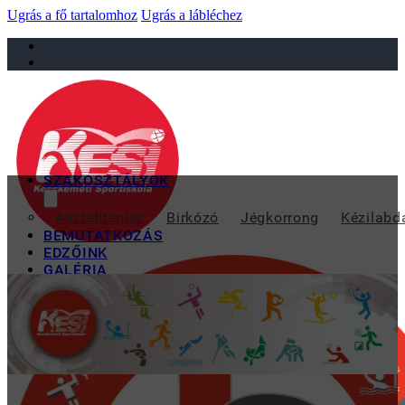
Ugrás a fő tartalomhoz
Ugrás a lábléchez
sportiskola@juniorsportkft.hu
SZAKOSZTÁLYOK
MAGABIZTOS
Asztalitenisz
Birkózó
Jégkorrong
Kézilabd
BEMUTATKOZÁS
EDZŐINK
GALÉRIA
TAO
KAPCSOLAT