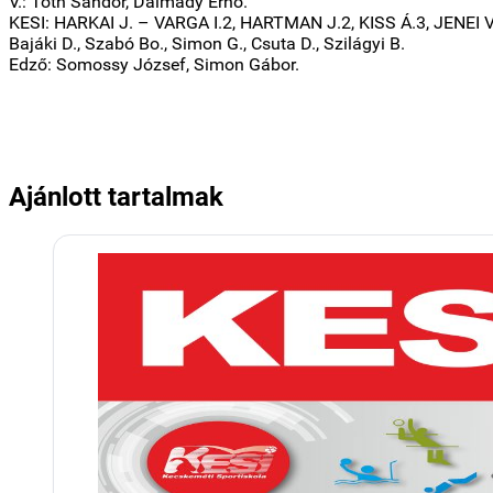
V.: Tóth Sándor, Dalmády Ernő.
KESI: HARKAI J. – VARGA I.2, HARTMAN J.2, KISS Á.3, JENEI V.
Bajáki D., Szabó Bo., Simon G., Csuta D., Szilágyi B.
Edző: Somossy József, Simon Gábor.
Ajánlott tartalmak