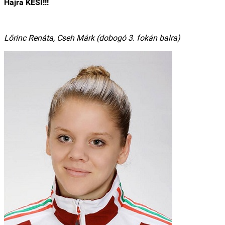
Hajrá KESI!!!
Lőrinc Renáta, Cseh Márk (dobogó 3. fokán balra)