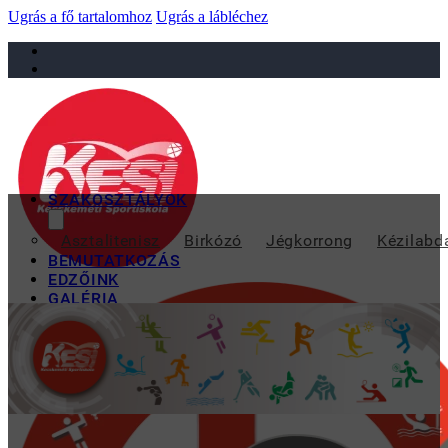
Ugrás a fő tartalomhoz
Ugrás a lábléchez
sportiskola@juniorsportkft.hu
SZAKOSZTÁLYOK
LŐRINC RENI DIADA
Asztalitenisz
Birkózó
Jégkorrong
Kézilabd
BEMUTATKOZÁS
EDZŐINK
GALÉRIA
TAO
KAPCSOLAT