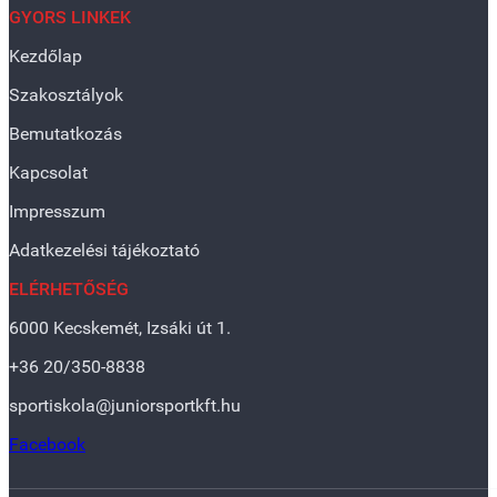
GYORS LINKEK
Kezdőlap
Szakosztályok
Bemutatkozás
Kapcsolat
Impresszum
Adatkezelési tájékoztató
ELÉRHETŐSÉG
6000 Kecskemét, Izsáki út 1.
+36 20/350-8838
sportiskola@juniorsportkft.hu
Facebook